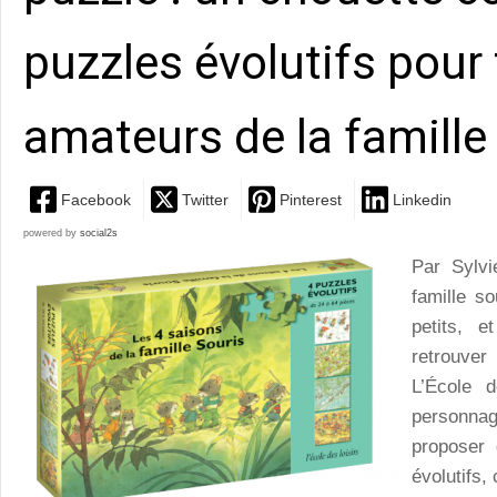
puzzles évolutifs pour 
amateurs de la famille 
Facebook
Twitter
Pinterest
Linkedin
powered by
social2s
Par Sylv
famille so
petits, e
retrouver
L’École d
personnag
proposer
évolutifs,