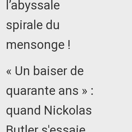
l’abyssale
spirale du
mensonge !
« Un baiser de
quarante ans » :
quand Nickolas
Butler s'essaie