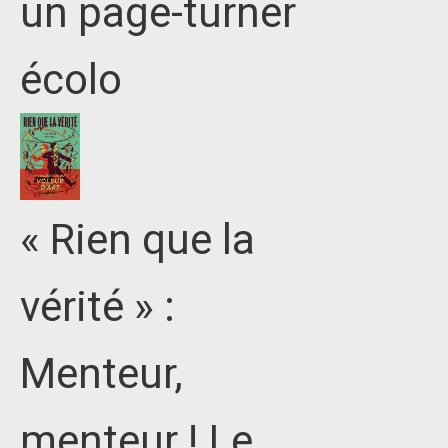
un page-turner
écolo
« Rien que la
vérité » :
Menteur,
menteur ! Le