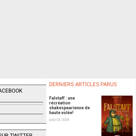
DERNIERS ARTICLES PARUS
FACEBOOK
Falstaff : une
récréation
shakespearienne de
haute volée!
août 03, 2026
SUR TWITTER