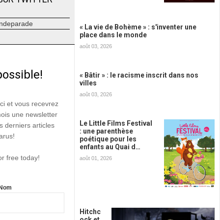
ndeparade
« La vie de Bohème » : s'inventer une
place dans le monde
août 03, 2026
possible!
« Bâtir » : le racisme inscrit dans nos
villes
août 03, 2026
ici et vous recevrez
mois une newsletter
Le Little Films Festival
s derniers articles
: une parenthèse
arus!
poétique pour les
enfants au Quai d…
or free today!
août 01, 2026
Nom
Hitchc
ock et