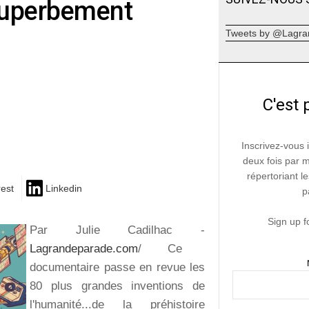
superbement
Tweets by @Lagra
C'est 
Inscrivez-vous 
deux fois par 
répertoriant le
rest
Linkedin
p
Sign up f
Par Julie Cadilhac -
Lagrandeparade.com
/ Ce
documentaire passe en revue les
80 plus grandes inventions de
l'humanité...de la préhistoire