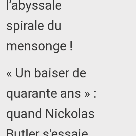
l’abyssale
spirale du
mensonge !
« Un baiser de
quarante ans » :
quand Nickolas
Butler s'essaie