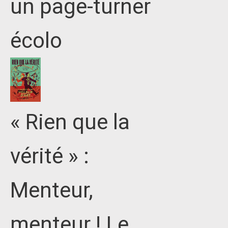
un page-turner
écolo
« Rien que la
vérité » :
Menteur,
menteur ! Le