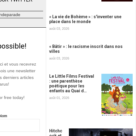
ndeparade
« La vie de Bohème » : s'inventer une
place dans le monde
août 03, 2026
possible!
« Bâtir » : le racisme inscrit dans nos
villes
août 03, 2026
ici et vous recevrez
mois une newsletter
Le Little Films Festival
s derniers articles
: une parenthèse
arus!
poétique pour les
enfants au Quai d…
or free today!
août 01, 2026
Nom
Hitchc
ock et