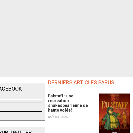
DERNIERS ARTICLES PARUS
FACEBOOK
Falstaff : une
récréation
shakespearienne de
haute volée!
août 03, 2026
SUR TWITTER