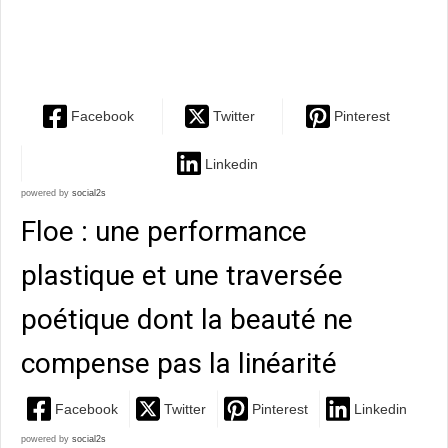
cherche à sublimer la dimension tauromachique du
cirque."
Facebook
Twitter
Pinterest
Linkedin
powered by
social2s
Floe : une performance
plastique et une traversée
poétique dont la beauté ne
compense pas la linéarité
Facebook
Twitter
Pinterest
Linkedin
powered by
social2s