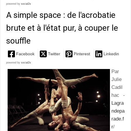
powered by
social2s
A simple space : de l'acrobatie
brute et à l'état pur, à couper le
souffle
Facebook
Twitter
Pinterest
Linkedin
powered by
social2s
Par
Julie
Cadil
hac -
Lagra
ndepa
rade.f
r
/