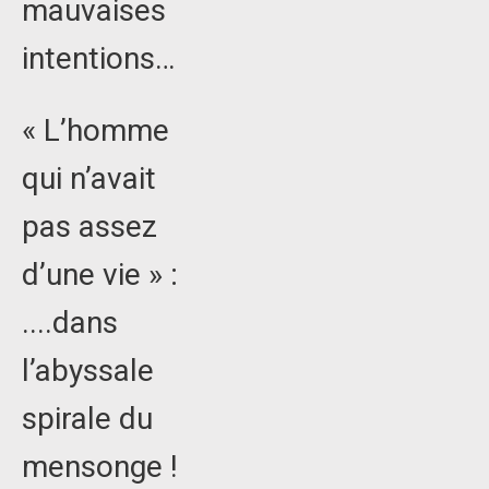
mauvaises
intentions…
« L’homme
qui n’avait
pas assez
d’une vie » :
....dans
l’abyssale
spirale du
mensonge !