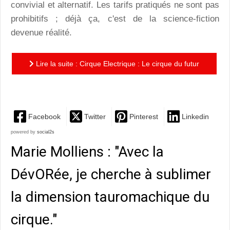
convivial et alternatif. Les tarifs pratiqués ne sont pas
prohibitifs ; déjà ça, c'est de la science-fiction
devenue réalité.
Lire la suite : Cirque Electrique : Le cirque du futur
ou What the f… ?!
Facebook
Twitter
Pinterest
Linkedin
powered by
social2s
Marie Molliens : "Avec la
DévORée, je cherche à sublimer
la dimension tauromachique du
cirque."