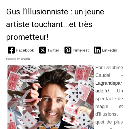
Gus l’Illusionniste : un jeune
artiste touchant...et très
prometteur!
Facebook
Twitter
Pinterest
Linkedin
powered by
social2s
Par Delphine
Caudal -
Lagrandepar
ade.fr/
Un
spectacle de
magie et
d’illusions,
quoi de plus