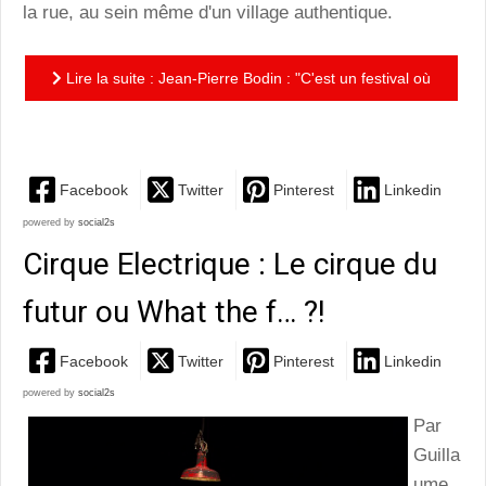
la rue, au sein même d'un village authentique.
Lire la suite : Jean-Pierre Bodin : "C'est un festival où
l'on se déplace avec confiance."
Facebook
Twitter
Pinterest
Linkedin
powered by
social2s
Cirque Electrique : Le cirque du
futur ou What the f… ?!
Facebook
Twitter
Pinterest
Linkedin
powered by
social2s
Par
Guilla
ume