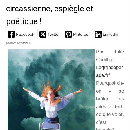
circassienne, espiègle et
poétique !
Facebook
Twitter
Pinterest
Linkedin
powered by
social2s
Par Julie
Cadilhac
-
Lagrandepar
ade.fr
/
Pourquoi dit-
on « se
brûler les
ailes »? Est-
ce que voler,
c’est