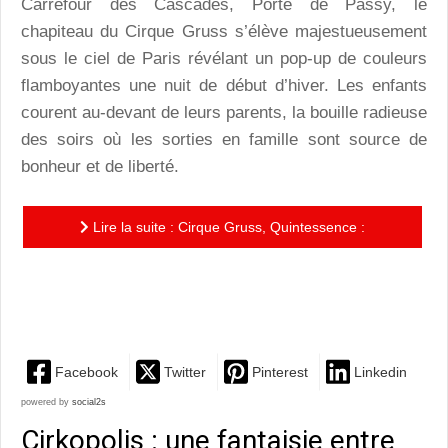
Carrefour des Cascades, Porte de Passy, le
chapiteau du Cirque Gruss s’élève majestueusement
sous le ciel de Paris révélant un pop-up de couleurs
flamboyantes une nuit de début d’hiver. Les enfants
courent au-devant de leurs parents, la bouille radieuse
des soirs où les sorties en famille sont source de
bonheur et de liberté.
Lire la suite : Cirque Gruss, Quintessence :
chorégraphies équestres et performances
circassiennes, le rêve à...
Facebook
Twitter
Pinterest
Linkedin
powered by
social2s
Cirkopolis : une fantaisie entre