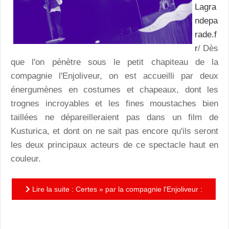
Lagra
ndepa
rade.f
r
/ Dès
que l'on pénètre sous le petit chapiteau de la
compagnie l'Enjoliveur, on est accueilli par deux
énergumènes en costumes et chapeaux, dont les
trognes incroyables et les fines moustaches bien
taillées ne dépareilleraient pas dans un film de
Kusturica, et dont on ne sait pas encore qu'ils seront
les deux principaux acteurs de ce spectacle haut en
couleur.
Lire la suite : Certes » par la compagnie l'Enjoliveur :
un spectacle vivant et décalé