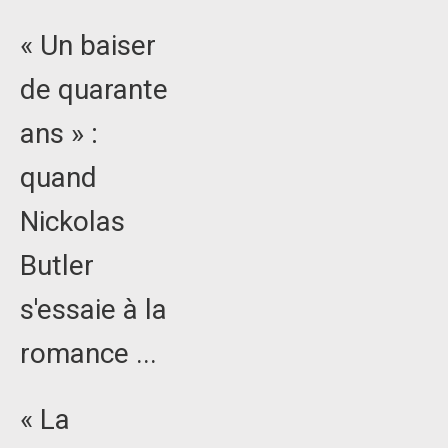
« Un baiser
de quarante
ans » :
quand
Nickolas
Butler
s'essaie à la
romance ...
« La