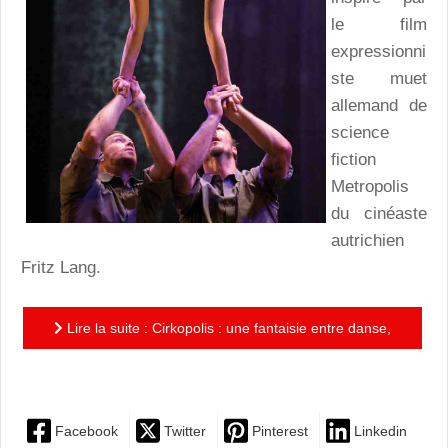
le film
expressionni
ste muet
allemand de
science
fiction
Metropolis
du cinéaste
autrichien
Fritz Lang.
Lire la suite : Cirkopolis : une fantaisie entre danse,
cirque et théâtre autour de l'univers de Metropolis de...
Facebook
Twitter
Pinterest
Linkedin