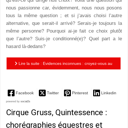
qu’est-ce qui dirige nos choix? Voilà une question qui
nous passionne car, évidemment, nous nous posons
tous la même question ; et si j’avais choisi l’autre
alternative, que serait-il arrivé? Serais-je toujours la
même personne? Pourquoi ai-je fait ce choix plutôt
que l’autre? Suis-je conditionné(e)? Quel part a le
hasard là-dedans?
Lire la suite : Evidences inconnues : croyez-vous au
hasard?
Facebook
Twitter
Pinterest
Linkedin
powered by
social2s
Cirque Gruss, Quintessence :
chorégraphies équestres et