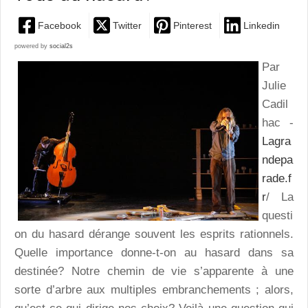
Facebook
Twitter
Pinterest
Linkedin
powered by
social2s
Par
Julie
Cadil
hac -
Lagra
ndepa
rade.f
r
/ La
questi
on du hasard dérange souvent les esprits rationnels.
Quelle importance donne-t-on au hasard dans sa
destinée? Notre chemin de vie s’apparente à une
sorte d’arbre aux multiples embranchements ; alors,