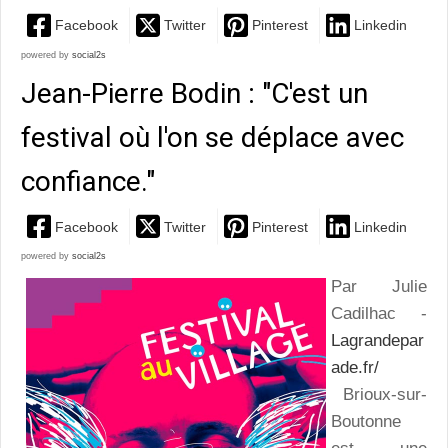
Facebook
Twitter
Pinterest
Linkedin
powered by
social2s
Jean-Pierre Bodin : "C'est un
festival où l'on se déplace avec
confiance."
Facebook
Twitter
Pinterest
Linkedin
powered by
social2s
Par Julie
Cadilhac -
Lagrandepar
ade.fr/
Brioux-sur-
Boutonne