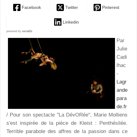
Facebook
Twitter
Pinterest
Linkedin
powered by
social2s
Par
Julie
Cadi
lhac
-
Lagr
ande
para
de.fr
/ Pour son spectacle "La D
évORée
", Marie Molliens
s'est inspirée de la pièce de Kleist : Penthésilée.
Terrible parabole des affres de la passion dans ce