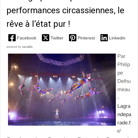
performances circassiennes, le
rêve à l’état pur !
Facebook
Twitter
Pinterest
Linkedin
powered by
social2s
Par
Philip
pe
Delhu
meau
-
Lagra
ndepa
rade.f
r/