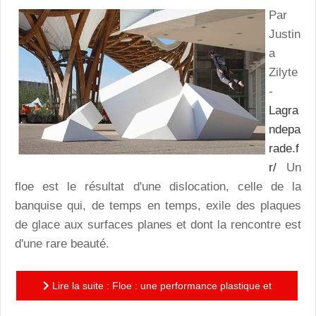
Par
Justin
a
Zilyte
-
Lagra
ndepa
rade.f
r/
Un
floe est le résultat d'une dislocation, celle de la
banquise qui, de temps en temps, exile des plaques
de glace aux surfaces planes et dont la rencontre est
d'une rare beauté.
Lire la suite : Floe : une performance plastique et
une traversée poétique dont la beauté ne compense