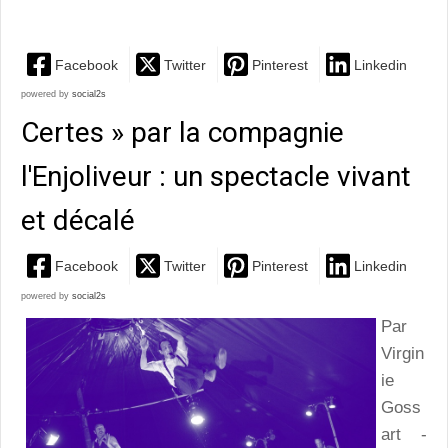
merveilleux de Raoul
Facebook
Twitter
Pinterest
Linkedin
powered by
social2s
Certes » par la compagnie
l'Enjoliveur : un spectacle vivant
et décalé
Facebook
Twitter
Pinterest
Linkedin
powered by
social2s
Par
Virgin
ie
Goss
art -