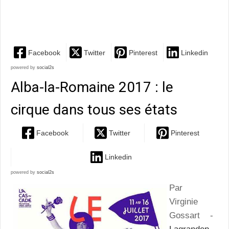
pas la...
Facebook
Twitter
Pinterest
Linkedin
powered by
social2s
Alba-la-Romaine 2017 : le
cirque dans tous ses états
Facebook
Twitter
Pinterest
Linkedin
powered by
social2s
Par
Virginie
Gossart -