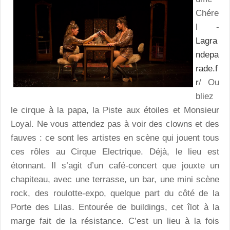
Chére
l -
Lagra
ndepa
rade.f
r
/ Ou
bliez
le cirque à la papa, la Piste aux étoiles et Monsieur
Loyal. Ne vous attendez pas à voir des clowns et des
fauves : ce sont les artistes en scène qui jouent tous
ces rôles au Cirque Electrique. Déjà, le lieu est
étonnant. Il s’agit d’un café-concert que jouxte un
chapiteau, avec une terrasse, un bar, une mini scène
rock, des roulotte-expo, quelque part du côté de la
Porte des Lilas. Entourée de buildings, cet îlot à la
marge fait de la résistance. C’est un lieu à la fois