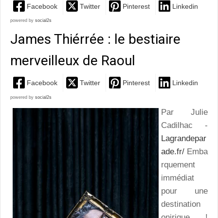
Facebook
Twitter
Pinterest
Linkedin
powered by
social2s
James Thiérrée : le bestiaire
merveilleux de Raoul
Facebook
Twitter
Pinterest
Linkedin
powered by
social2s
Par Julie
Cadilhac -
Lagrandepar
ade.fr/
Emba
rquement
immédiat
pour une
destination
onirique !