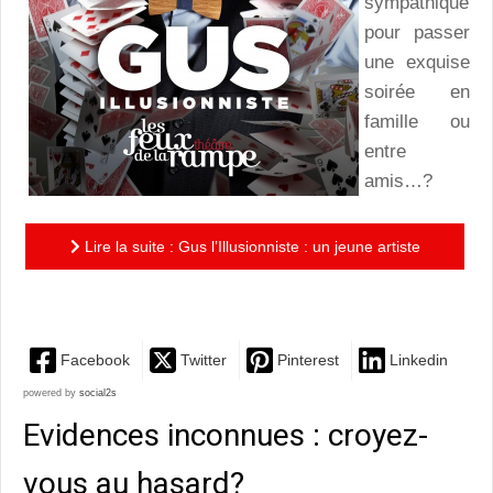
sympathique
pour passer
une exquise
soirée en
famille ou
entre
amis…?
Lire la suite : Gus l’Illusionniste : un jeune artiste
touchant...et très prometteur!
Facebook
Twitter
Pinterest
Linkedin
powered by
social2s
Evidences inconnues : croyez-
vous au hasard?