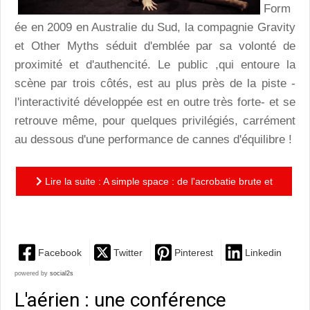
Form
ée en 2009 en Australie du Sud, la compagnie Gravity
et Other Myths séduit d'emblée par sa volonté de
proximité et d'authencité. Le public ,qui entoure la
scène par trois côtés, est au plus près de la piste -
l'interactivité développée est en outre très forte- et se
retrouve même, pour quelques privilégiés, carrément
au dessous d'une performance de cannes d'équilibre !
Lire la suite : A simple space : de l'acrobatie brute et
à l'état pur, à couper le souffle
Facebook
Twitter
Pinterest
Linkedin
powered by
social2s
L'aérien : une conférence