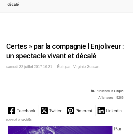
décalé
Certes » par la compagnie l'Enjoliveur :
un spectacle vivant et décalé
samedi 22 juillet 2017 16:21
Écrit par : Virginie Gossart
Published in
Cirque
Affichages : 5266
Facebook
Twitter
Pinterest
Linkedin
powered by
social2s
Par