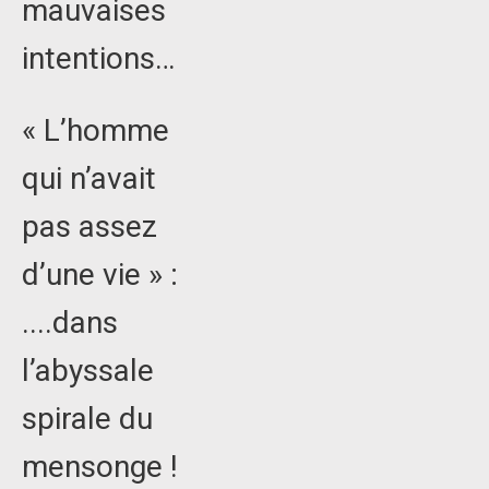
mauvaises
intentions…
« L’homme
qui n’avait
pas assez
d’une vie » :
....dans
l’abyssale
spirale du
mensonge !