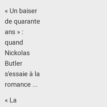
« Un baiser
de quarante
ans » :
quand
Nickolas
Butler
s'essaie à la
romance ...
« La