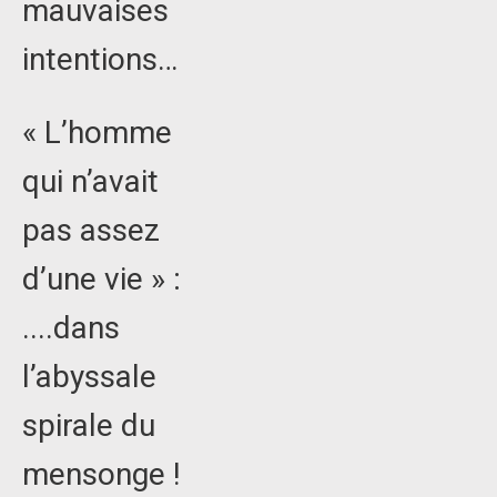
mauvaises
intentions…
« L’homme
qui n’avait
pas assez
d’une vie » :
....dans
l’abyssale
spirale du
mensonge !