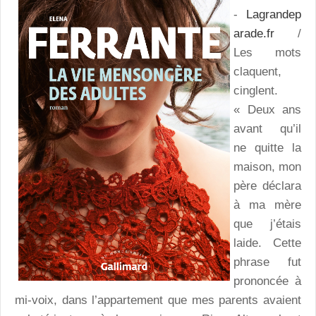
-
Lagrandep
arade.fr
/
Les mots
claquent,
cinglent.
« Deux ans
avant qu’il
ne quitte la
maison, mon
père déclara
à ma mère
que j’étais
laide. Cette
phrase fut
prononcée à
mi-voix, dans l’appartement que mes parents avaient