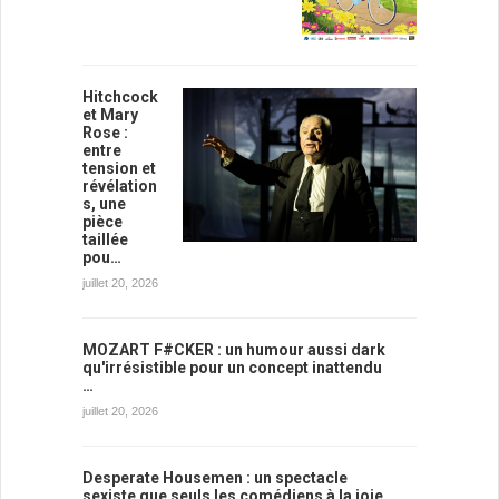
Hitchcock
et Mary
Rose :
entre
tension et
révélation
s, une
pièce
taillée
pou…
juillet 20, 2026
MOZART F#CKER : un humour aussi dark
qu'irrésistible pour un concept inattendu
…
juillet 20, 2026
Desperate Housemen : un spectacle
sexiste que seuls les comédiens à la joie