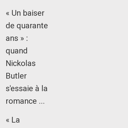
« Un baiser
de quarante
ans » :
quand
Nickolas
Butler
s'essaie à la
romance ...
« La