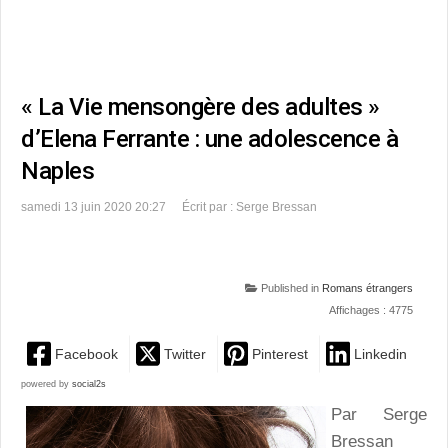
« La Vie mensongère des adultes »
d’Elena Ferrante : une adolescence à
Naples
samedi 13 juin 2020 20:27
Écrit par : Serge Bressan
Published in
Romans étrangers
Affichages : 4775
Facebook
Twitter
Pinterest
Linkedin
powered by
social2s
Par Serge
Bressan