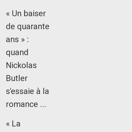
« Un baiser
de quarante
ans » :
quand
Nickolas
Butler
s'essaie à la
romance ...
« La