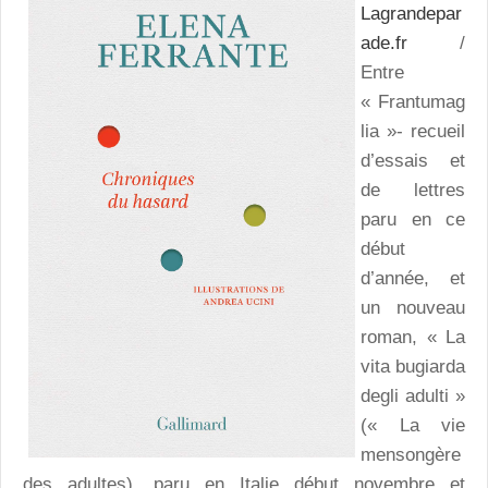
Lagrandepar
ade.fr
/
Entre
« Frantumag
lia »- recueil
d’essais et
de lettres
paru en ce
début
d’année, et
un nouveau
roman, « La
vita bugiarda
degli adulti »
(« La vie
mensongère
des adultes), paru en Italie début novembre et