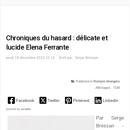
Chroniques du hasard : délicate et
lucide Elena Ferrante
jeudi 19 décembre 2019 22:14
Écrit par : Serge Bressan
Published in
Romans étrangers
Affichages : 7338
Facebook
Twitter
Pinterest
Linkedin
powered by
social2s
Par Serge
Bressan -