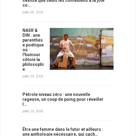
sexiste que seuls les comédiens à la joie
co…
juillet 20, 2026
NASR &
DIN : une
parenthès
e poétique
où
l'humour
côtoie la
philosophi
e
juillet 19, 2026
Pétrole niveau zéro : une nouvelle
rageuse, un coup de poing pour réveiller
l…
juillet 19, 2026
Être une femme dans le futur et ailleurs :
une anthologie nécessaire, qui cach…