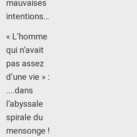
mauvaises
intentions…
« L’homme
qui n’avait
pas assez
d’une vie » :
....dans
l’abyssale
spirale du
mensonge !