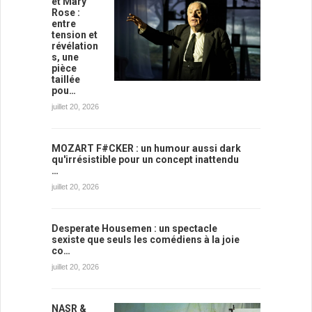
et Mary
Rose :
entre
tension et
révélation
s, une
pièce
taillée
pou…
juillet 20, 2026
MOZART F#CKER : un humour aussi dark
qu'irrésistible pour un concept inattendu
…
juillet 20, 2026
Desperate Housemen : un spectacle
sexiste que seuls les comédiens à la joie
co…
juillet 20, 2026
NASR &