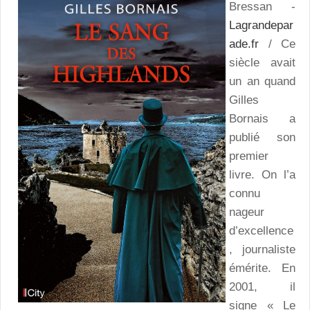
Bressan -
Lagrandepar
ade.fr
/ Ce
siècle avait
un an quand
Gilles
Bornais a
publié son
premier
livre. On l’a
connu
nageur
d’excellence
, journaliste
émérite. En
2001, il
signe « Le