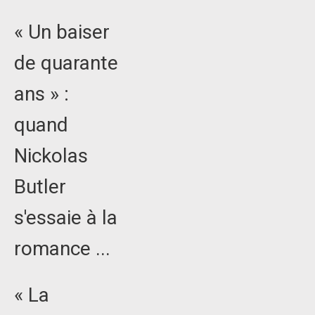
« Un baiser
de quarante
ans » :
quand
Nickolas
Butler
s'essaie à la
romance ...
« La