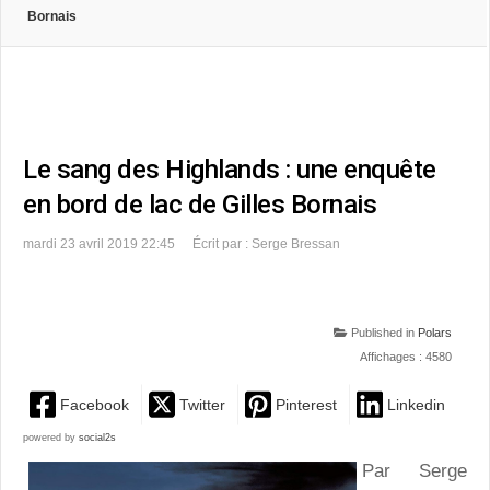
Bornais
Le sang des Highlands : une enquête
en bord de lac de Gilles Bornais
mardi 23 avril 2019 22:45
Écrit par : Serge Bressan
Published in
Polars
Affichages : 4580
Facebook
Twitter
Pinterest
Linkedin
powered by
social2s
Par Serge