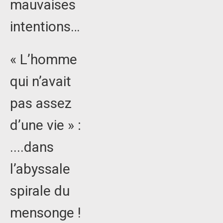
mauvaises
intentions…
« L’homme
qui n’avait
pas assez
d’une vie » :
....dans
l’abyssale
spirale du
mensonge !