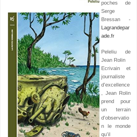
poches de
Serge
Bressan -
Lagrandepar
ade.fr
Peleliu
de
Jean Rolin
Ecrivain et
journaliste
d’excellence
, Jean Rolin
prend pour
un terrain
d’observatio
n le monde
qu’il