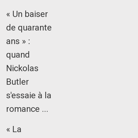
« Un baiser
de quarante
ans » :
quand
Nickolas
Butler
s'essaie à la
romance ...
« La