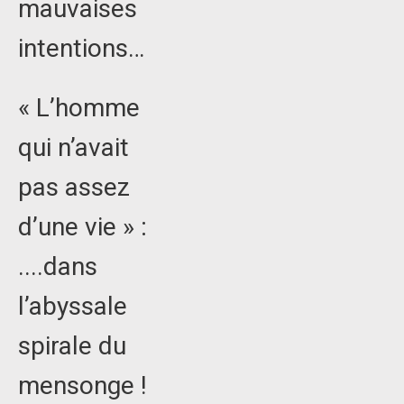
mauvaises
intentions…
« L’homme
qui n’avait
pas assez
d’une vie » :
....dans
l’abyssale
spirale du
mensonge !