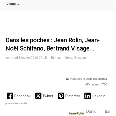
Visage...
Dans les poches : Jean Rolin, Jean-
Noël Schifano, Bertrand Visage...
vendredi 1 février 2019 16:15
Écrit par : Serge Bressan
Published in
Dans les poches
Affichages : 4700
Facebook
Twitter
Pinterest
Linkedin
powered by
social2s
Dans les