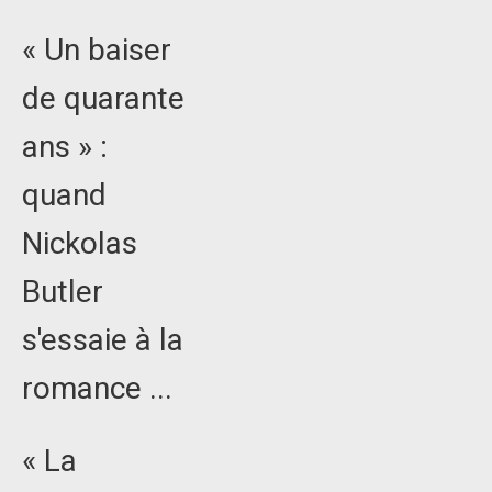
« Un baiser
de quarante
ans » :
quand
Nickolas
Butler
s'essaie à la
romance ...
« La