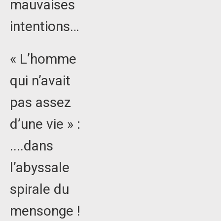
mauvaises
intentions…
« L’homme
qui n’avait
pas assez
d’une vie » :
....dans
l’abyssale
spirale du
mensonge !