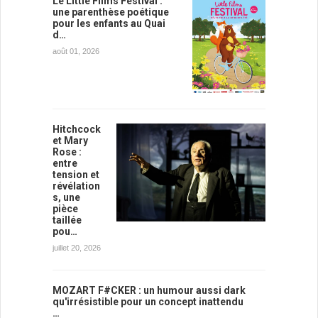
Le Little Films Festival :
une parenthèse poétique
pour les enfants au Quai
d…
août 01, 2026
Hitchcock
et Mary
Rose :
entre
tension et
révélation
s, une
pièce
taillée
pou…
juillet 20, 2026
MOZART F#CKER : un humour aussi dark
qu'irrésistible pour un concept inattendu
…