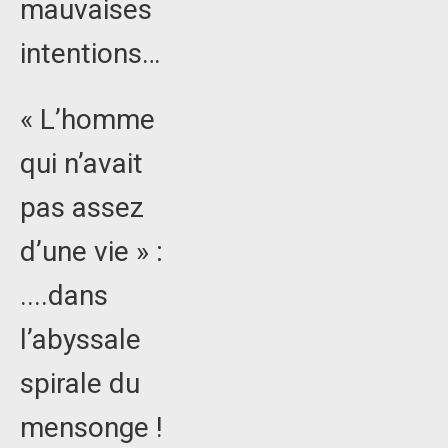
mauvaises
intentions…
« L’homme
qui n’avait
pas assez
d’une vie » :
....dans
l’abyssale
spirale du
mensonge !