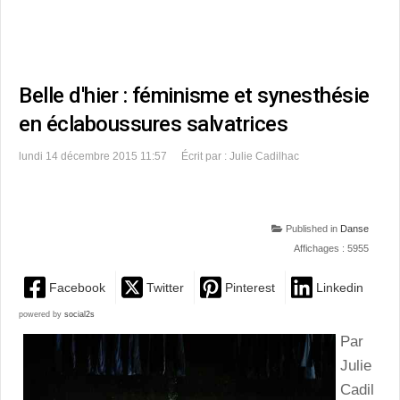
Belle d'hier : féminisme et synesthésie
en éclaboussures salvatrices
lundi 14 décembre 2015 11:57
Écrit par : Julie Cadilhac
Published in
Danse
Affichages : 5955
Facebook
Twitter
Pinterest
Linkedin
powered by
social2s
Par
Julie
Cadil