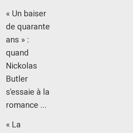
« Un baiser
de quarante
ans » :
quand
Nickolas
Butler
s'essaie à la
romance ...
« La