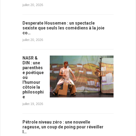
juillet 20, 2026
Desperate Housemen : un spectacle
sexiste que seuls les comédiens à la joie
co…
juillet 20, 2026
NASR &
DIN : une
parenthès
e poétique
où
l'humour
côtoie la
philosophi
e
juillet 19, 2026
Pétrole niveau zéro : une nouvelle
rageuse, un coup de poing pour réveiller
l…