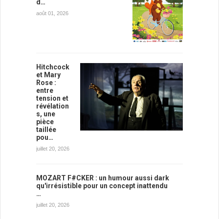
d…
août 01, 2026
Hitchcock
et Mary
Rose :
entre
tension et
révélation
s, une
pièce
taillée
pou…
juillet 20, 2026
MOZART F#CKER : un humour aussi dark
qu'irrésistible pour un concept inattendu
…
juillet 20, 2026