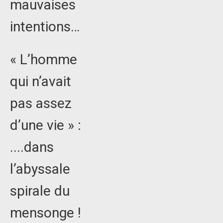
mauvaises
intentions…
« L’homme
qui n’avait
pas assez
d’une vie » :
....dans
l’abyssale
spirale du
mensonge !