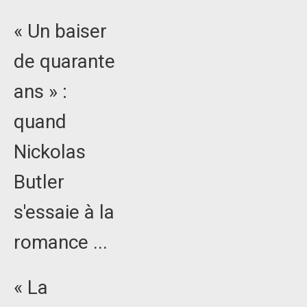
« Un baiser
de quarante
ans » :
quand
Nickolas
Butler
s'essaie à la
romance ...
« La