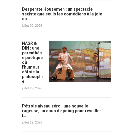
Desperate Housemen : un spectacle
sexiste que seuls les comédiens à la joie
co…
juillet 20, 2026
NASR &
DIN : une
parenthès
e poétique
où
l'humour
côtoie la
philosophi
e
juillet 19, 2026
Pétrole niveau zéro : une nouvelle
rageuse, un coup de poing pour réveiller
l…
juillet 19, 2026