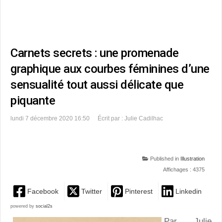
Carnets secrets : une promenade
graphique aux courbes féminines d’une
sensualité tout aussi délicate que
piquante
lundi 7 décembre 2020 16:50
Écrit par : Julie Cadilhac
Published in
Illustration
Affichages : 4375
Facebook
Twitter
Pinterest
Linkedin
powered by
social2s
Par Julie