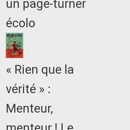
un page-turner
écolo
« Rien que la
vérité » :
Menteur,
menteur ! Le