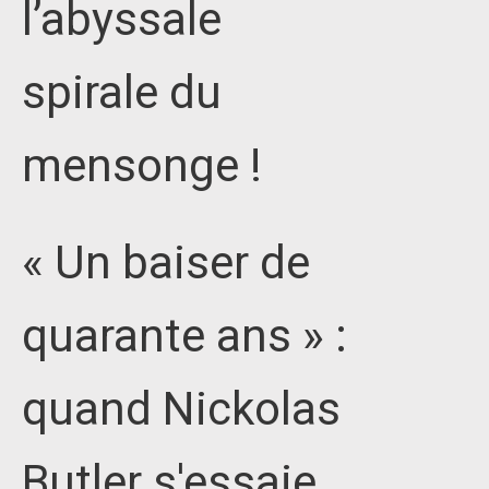
l’abyssale
spirale du
mensonge !
« Un baiser de
quarante ans » :
quand Nickolas
Butler s'essaie