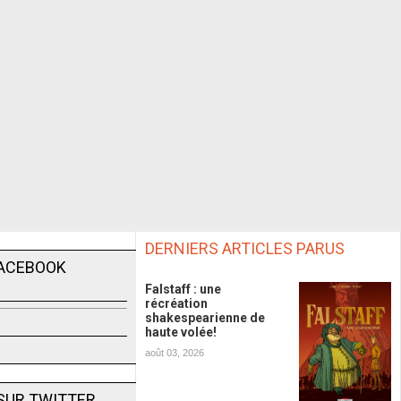
DERNIERS ARTICLES PARUS
FACEBOOK
Falstaff : une
récréation
shakespearienne de
haute volée!
août 03, 2026
SUR TWITTER