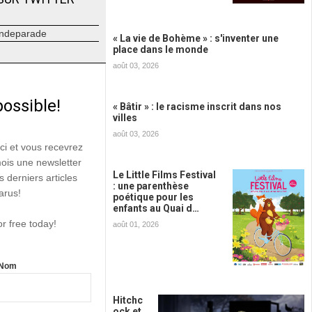
ndeparade
« La vie de Bohème » : s'inventer une
place dans le monde
août 03, 2026
possible!
« Bâtir » : le racisme inscrit dans nos
villes
août 03, 2026
ici et vous recevrez
mois une newsletter
Le Little Films Festival
s derniers articles
: une parenthèse
arus!
poétique pour les
enfants au Quai d…
or free today!
août 01, 2026
Nom
Hitchc
ock et