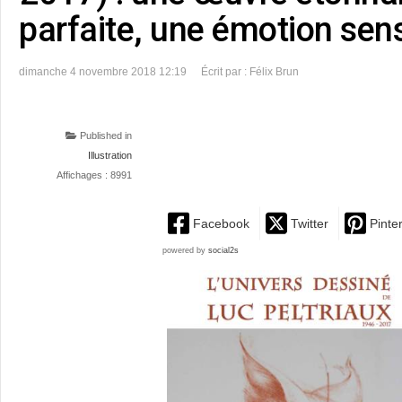
parfaite, une émotion sen
dimanche 4 novembre 2018 12:19
Écrit par : Félix Brun
Published in
Illustration
Affichages : 8991
Facebook
Twitter
Pinte
powered by
social2s