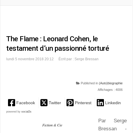
The Flame : Leonard Cohen, le
testament d’un passionné torturé
lundi 5 novembre 2018 20:12
Écrit par : Serge Bressan
Published in
(Auto)biographie
Affichages : 4006
Facebook
Twitter
Pinterest
Linkedin
powered by
social2s
Par Serge
Bressan -