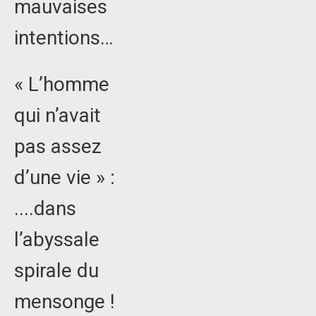
mauvaises
intentions…
« L’homme
qui n’avait
pas assez
d’une vie » :
....dans
l’abyssale
spirale du
mensonge !