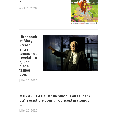
d…
août 01, 2026
Hitchcock
et Mary
Rose :
entre
tension et
révélation
s, une
pièce
taillée
pou…
juillet 20, 2026
MOZART F#CKER : un humour aussi dark
qu'irrésistible pour un concept inattendu
…
juillet 20, 2026