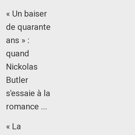
« Un baiser
de quarante
ans » :
quand
Nickolas
Butler
s'essaie à la
romance ...
« La