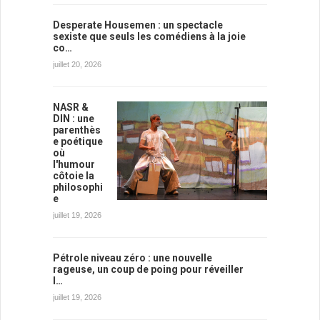
Desperate Housemen : un spectacle
sexiste que seuls les comédiens à la joie
co…
juillet 20, 2026
NASR &
DIN : une
parenthès
e poétique
où
l'humour
côtoie la
philosophi
e
juillet 19, 2026
Pétrole niveau zéro : une nouvelle
rageuse, un coup de poing pour réveiller
l…
juillet 19, 2026