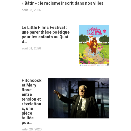
« Bâtir » : le racisme inscrit dans nos villes
août 03, 2026
Le Little Films Festival :
une parenthèse poétique
pour les enfants au Quai
d…
août 01, 2026
Hitchcock
et Mary
Rose :
entre
tension et
révélation
s, une
pièce
taillée
pou…
juillet 20, 2026