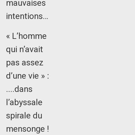
mauvaises
intentions…
« L’homme
qui n’avait
pas assez
d’une vie » :
....dans
l’abyssale
spirale du
mensonge !