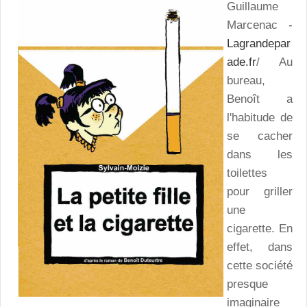
Guillaume
Marcenac -
Lagrandepar
ade.fr
/ Au
bureau,
Benoît a
l'habitude de
se cacher
dans les
toilettes
pour griller
une
cigarette. En
effet, dans
cette société
presque
imaginaire