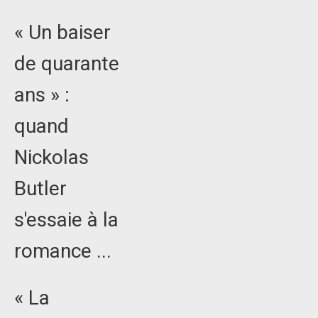
« Un baiser
de quarante
ans » :
quand
Nickolas
Butler
s'essaie à la
romance ...
« La