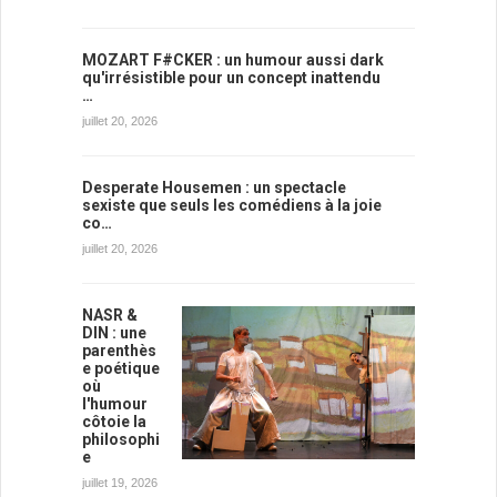
MOZART F#CKER : un humour aussi dark
qu'irrésistible pour un concept inattendu
…
juillet 20, 2026
Desperate Housemen : un spectacle
sexiste que seuls les comédiens à la joie
co…
juillet 20, 2026
NASR &
DIN : une
parenthès
e poétique
où
l'humour
côtoie la
philosophi
e
juillet 19, 2026