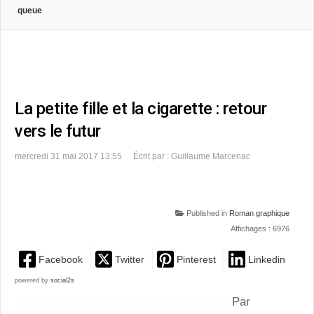
queue
La petite fille et la cigarette : retour
vers le futur
mercredi 31 mai 2017 13:55
Écrit par : Guillaume Marcenac
Published in
Roman graphique
Affichages : 6976
Facebook
Twitter
Pinterest
Linkedin
powered by
social2s
Par