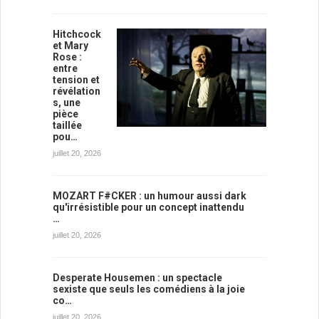
Hitchcock
et Mary
Rose :
entre
tension et
révélation
s, une
pièce
taillée
pou…
juillet 20, 2026
MOZART F#CKER : un humour aussi dark
qu'irrésistible pour un concept inattendu
…
juillet 20, 2026
Desperate Housemen : un spectacle
sexiste que seuls les comédiens à la joie
co…
juillet 20, 2026