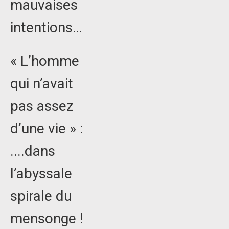
mauvaises
intentions…
« L’homme
qui n’avait
pas assez
d’une vie » :
....dans
l’abyssale
spirale du
mensonge !