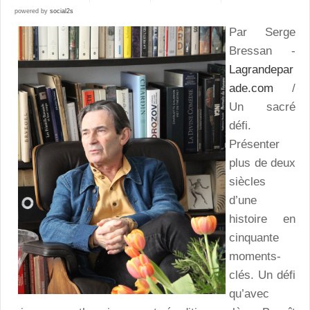
powered by
social2s
Par Serge
Bressan -
Lagrandepar
ade.com
/
Un sacré
défi.
Présenter
plus de deux
siècles
d’une
histoire en
cinquante
moments-
clés. Un défi
qu’avec