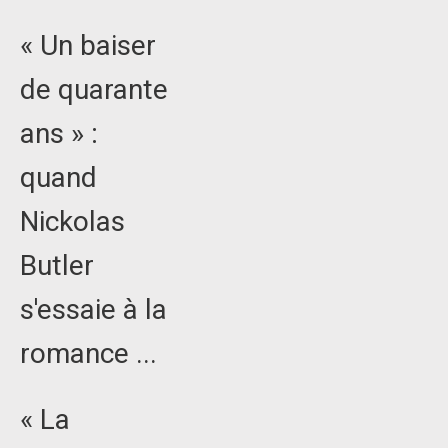
« Un baiser
de quarante
ans » :
quand
Nickolas
Butler
s'essaie à la
romance ...
« La