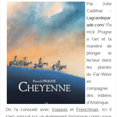
Par Julie
Cadilhac -
Lagrandepar
ade.com/
Pa
trick Prugne
a l'art et la
manière de
plonger le
lecteur dans
les plaines
du Far-West
en
compagnie
des indiens
d'Amérique.
On l'a constaté avec
Iroquois
et
Frenchman
. Ici il
s'est appuyé sur un évènement historique connu sous