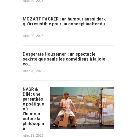
juillet 20, 2026
MOZART F#CKER : un humour aussi dark
qu'irrésistible pour un concept inattendu
…
juillet 20, 2026
Desperate Housemen : un spectacle
sexiste que seuls les comédiens à la joie
co…
juillet 20, 2026
NASR &
DIN : une
parenthès
e poétique
où
l'humour
côtoie la
philosophi
e
juillet 19, 2026