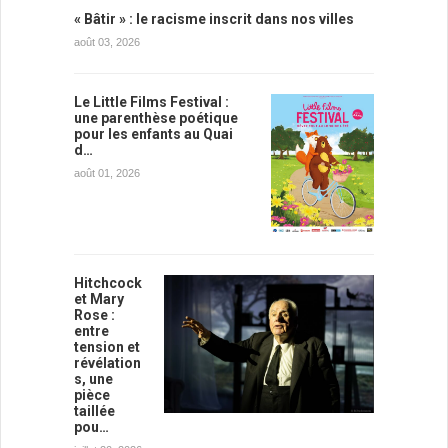
« Bâtir » : le racisme inscrit dans nos villes
août 03, 2026
Le Little Films Festival :
une parenthèse poétique
pour les enfants au Quai
d…
août 01, 2026
Hitchcock
et Mary
Rose :
entre
tension et
révélation
s, une
pièce
taillée
pou…