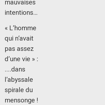
mauvaises
intentions…
« L’homme
qui n’avait
pas assez
d’une vie » :
....dans
l’abyssale
spirale du
mensonge !