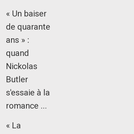
« Un baiser
de quarante
ans » :
quand
Nickolas
Butler
s'essaie à la
romance ...
« La