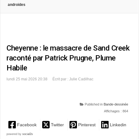
androïdes
Cheyenne : le massacre de Sand Creek
raconté par Patrick Prugne, Plume
Habile
lundi 25 mai 2026 20:38
Écrit par : Julie Cadilhac
Published in
Bande-dessinée
Affichages : 864
Facebook
Twitter
Pinterest
Linkedin
powered by
social2s