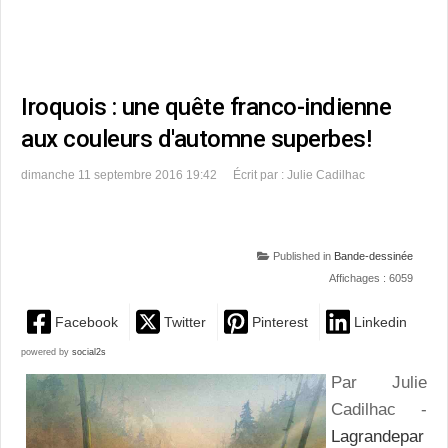
Iroquois : une quête franco-indienne
aux couleurs d'automne superbes!
dimanche 11 septembre 2016 19:42
Écrit par : Julie Cadilhac
Published in
Bande-dessinée
Affichages : 6059
Facebook
Twitter
Pinterest
Linkedin
powered by
social2s
Par Julie
Cadilhac -
Lagrandepar