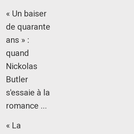
« Un baiser
de quarante
ans » :
quand
Nickolas
Butler
s'essaie à la
romance ...
« La