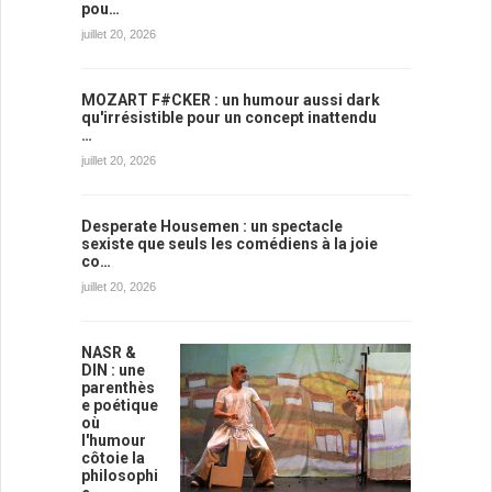
pou…
juillet 20, 2026
MOZART F#CKER : un humour aussi dark
qu'irrésistible pour un concept inattendu
…
juillet 20, 2026
Desperate Housemen : un spectacle
sexiste que seuls les comédiens à la joie
co…
juillet 20, 2026
NASR &
DIN : une
parenthès
e poétique
où
l'humour
côtoie la
philosophi