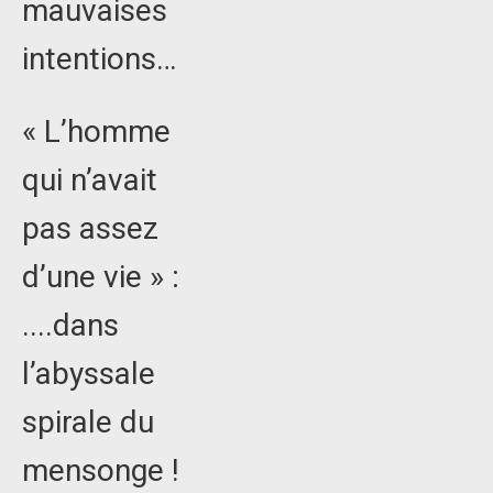
mauvaises
intentions…
« L’homme
qui n’avait
pas assez
d’une vie » :
....dans
l’abyssale
spirale du
mensonge !