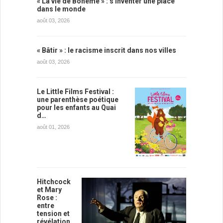
« La vie de Bohème » : s'inventer une place
dans le monde
août 03, 2026
« Bâtir » : le racisme inscrit dans nos villes
août 03, 2026
Le Little Films Festival :
une parenthèse poétique
pour les enfants au Quai
d…
août 01, 2026
Hitchcock
et Mary
Rose :
entre
tension et
révélation