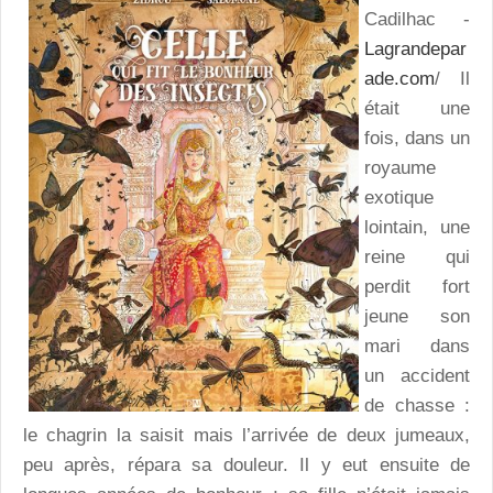
Cadilhac -
Lagrandepar
ade.com
/ Il
était une
fois, dans un
royaume
exotique
lointain, une
reine qui
perdit fort
jeune son
mari dans
un accident
de chasse :
le chagrin la saisit mais l’arrivée de deux jumeaux,
peu après, répara sa douleur. Il y eut ensuite de