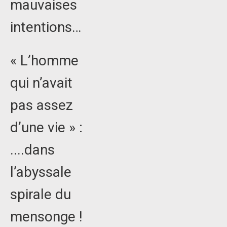
mauvaises
intentions…
« L’homme
qui n’avait
pas assez
d’une vie » :
....dans
l’abyssale
spirale du
mensonge !