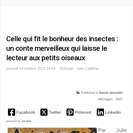
Celle qui fit le bonheur des insectes :
un conte merveilleux qui laisse le
lecteur aux petits oiseaux
samedi 14 octobre 2023 19:54
Écrit par : Julie Cadilhac
Published in
Bande-dessinée
Affichages : 3007
Facebook
Twitter
Pinterest
Linkedin
powered by
social2s
Par Julie