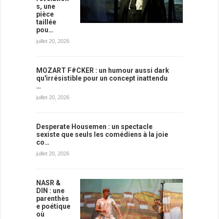
s, une
pièce
taillée
pou…
juillet 20, 2026
MOZART F#CKER : un humour aussi dark
qu'irrésistible pour un concept inattendu
…
juillet 20, 2026
Desperate Housemen : un spectacle
sexiste que seuls les comédiens à la joie
co…
juillet 20, 2026
NASR &
DIN : une
parenthès
e poétique
où