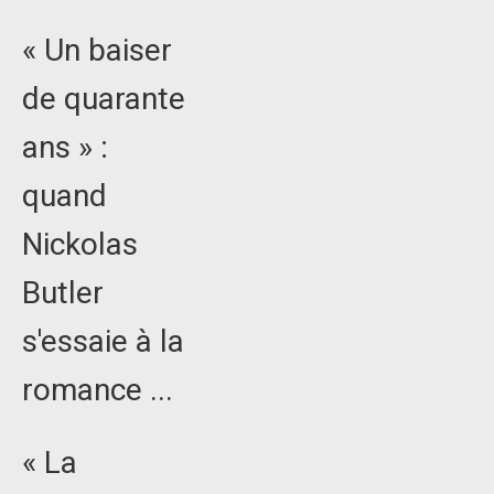
« Un baiser
de quarante
ans » :
quand
Nickolas
Butler
s'essaie à la
romance ...
« La