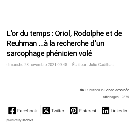
L’or du temps : Oriol, Rodolphe et de
Reuhman …à la recherche d’un
sarcophage phénicien volé
dimanche 28 novembre 2021 09:48
Écrit par : Julie Cadilhac
Published in
Bande-dessinée
Affichages : 2379
Facebook
Twitter
Pinterest
Linkedin
powered by
social2s