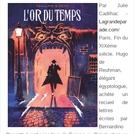
Par Julie
Cadilhac -
Lagrandepar
ade.com
/
Paris. Fin du
XIXème
siècle. Hugo
de
Reuhman,
élégant
égyptologue,
achète un
recueil de
lettres
écrites par
Bernardino