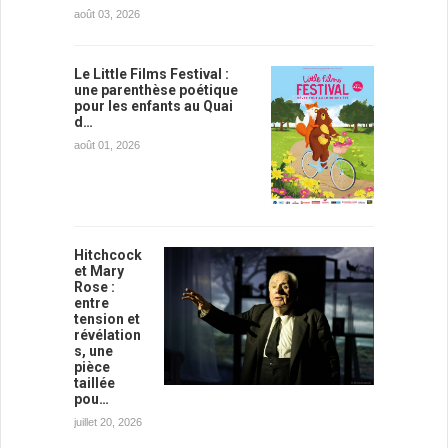
août 03, 2026
Le Little Films Festival :
une parenthèse poétique
pour les enfants au Quai
d…
août 01, 2026
Hitchcock
et Mary
Rose :
entre
tension et
révélation
s, une
pièce
taillée
pou…
juillet 20, 2026