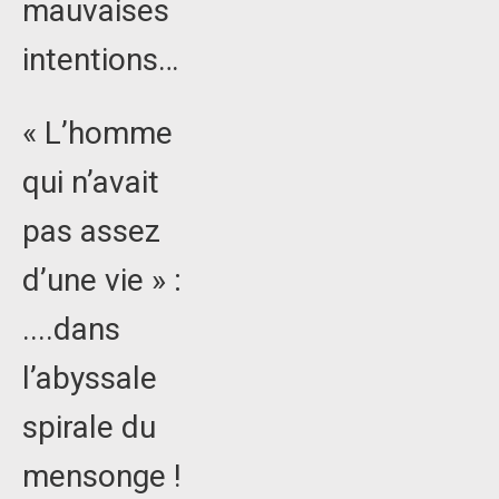
mauvaises
intentions…
« L’homme
qui n’avait
pas assez
d’une vie » :
....dans
l’abyssale
spirale du
mensonge !