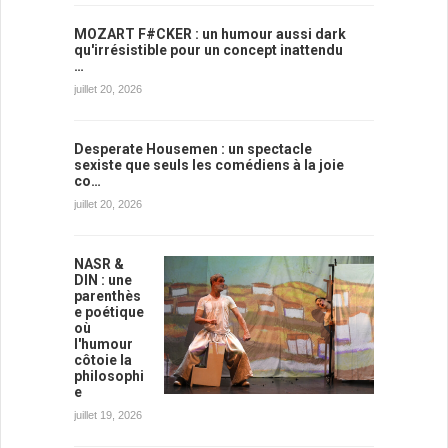
MOZART F#CKER : un humour aussi dark
qu'irrésistible pour un concept inattendu
…
juillet 20, 2026
Desperate Housemen : un spectacle
sexiste que seuls les comédiens à la joie
co…
juillet 20, 2026
NASR &
DIN : une
parenthès
e poétique
où
l'humour
côtoie la
philosophi
e
juillet 19, 2026