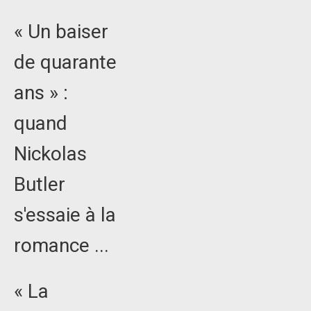
« Un baiser
de quarante
ans » :
quand
Nickolas
Butler
s'essaie à la
romance ...
« La