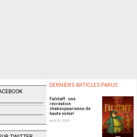
DERNIERS ARTICLES PARUS
FACEBOOK
Falstaff : une
récréation
shakespearienne de
haute volée!
août 03, 2026
SUR TWITTER