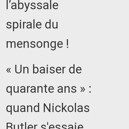
l’abyssale
spirale du
mensonge !
« Un baiser de
quarante ans » :
quand Nickolas
Butler s'essaie