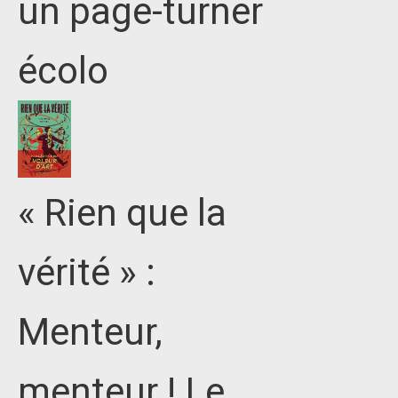
un page-turner
écolo
« Rien que la
vérité » :
Menteur,
menteur ! Le