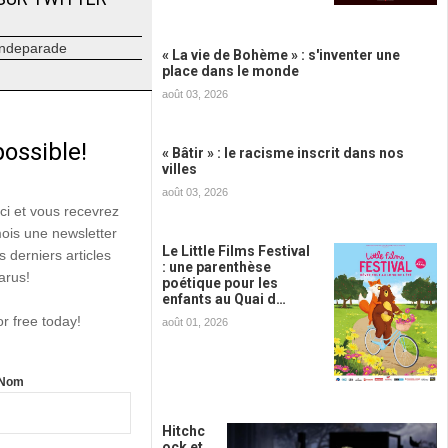
ndeparade
« La vie de Bohème » : s'inventer une
place dans le monde
août 03, 2026
possible!
« Bâtir » : le racisme inscrit dans nos
villes
août 03, 2026
ici et vous recevrez
mois une newsletter
Le Little Films Festival
s derniers articles
: une parenthèse
arus!
poétique pour les
enfants au Quai d…
or free today!
août 01, 2026
Nom
Hitchc
ock et