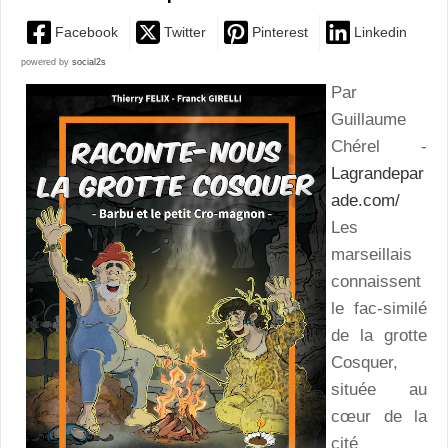
Facebook
Twitter
Pinterest
Linkedin
powered by
social2s
Par
Guillaume
Chérel -
Lagrandepar
ade.com/
Les
marseillais
connaissent
le fac-similé
de la grotte
Cosquer,
située au
cœur de la
cité