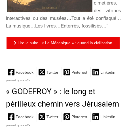
cimetières,
des vitrines
interactives ou des musées…Tout a été confisqué…
La musique…Les livres…Enterrés, fossilisés…"
Lire la suite : « La Mécanique » : quand la civilisation
implose et le système explose !
Facebook
Twitter
Pinterest
Linkedin
powered by
social2s
« GODEFROY » : le long et
périlleux chemin vers Jérusalem
Facebook
Twitter
Pinterest
Linkedin
powered by
social2s