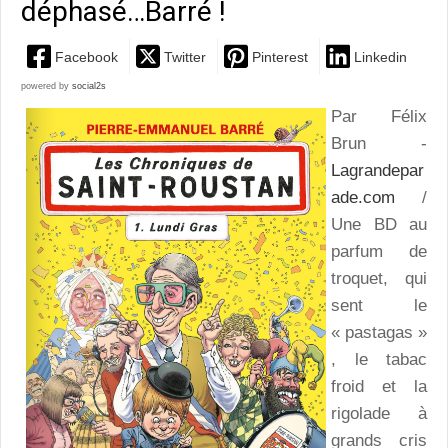
déphasé…Barré !
Facebook
Twitter
Pinterest
Linkedin
powered by
social2s
Par Félix
Brun -
Lagrandepar
ade.com
/
Une BD au
parfum de
troquet, qui
sent le
« pastagas »
, le tabac
froid et la
rigolade à
grands cris