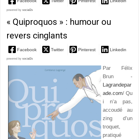
Facebook
Twitter
Pinterest
Linkedin
powered by
social2s
« Quiproquos » : humour ou
revers cinglants
Facebook
Twitter
Pinterest
Linkedin
powered by
social2s
Par Félix
Brun -
Lagrandepar
ade.com
/ Qu
i n’a pas,
accoudé au
zing d’un
troquet,
pratiqué