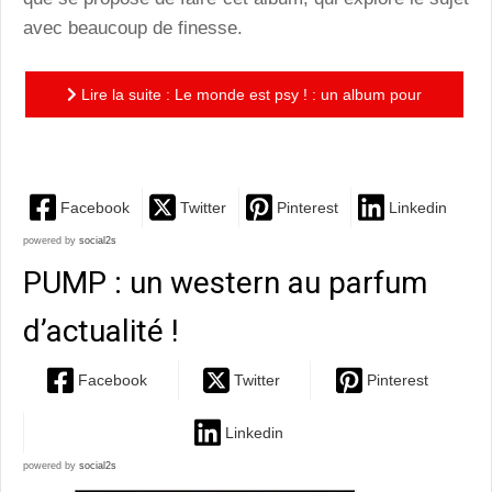
avec beaucoup de finesse.
Lire la suite : Le monde est psy ! : un album pour
déconstruire les préjugés sur la maladie mentale
Facebook
Twitter
Pinterest
Linkedin
powered by
social2s
PUMP : un western au parfum
d’actualité !
Facebook
Twitter
Pinterest
Linkedin
powered by
social2s