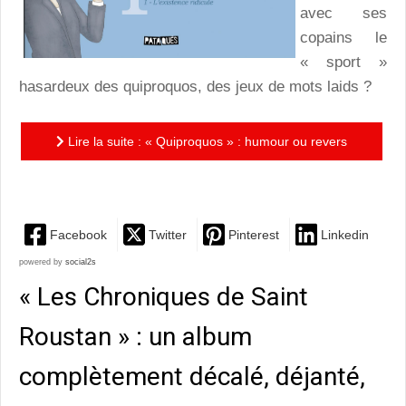
avec ses
copains le
« sport »
hasardeux des quiproquos, des jeux de mots laids ?
Lire la suite : « Quiproquos » : humour ou revers
cinglants
Facebook
Twitter
Pinterest
Linkedin
powered by
social2s
« Les Chroniques de Saint
Roustan » : un album
complètement décalé, déjanté,