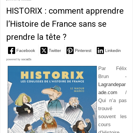
HISTORIX : comment apprendre
l’Histoire de France sans se
prendre la tête ?
Facebook
Twitter
Pinterest
Linkedin
powered by
social2s
Par Félix
Brun -
Lagrandepar
ade.com
/
Qui n’a pas
trouvé
souvent les
cours
d’Histoire