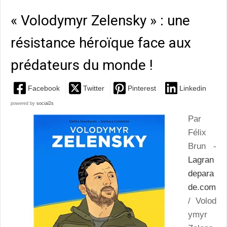
« Volodymyr Zelensky » : une
résistance héroïque face aux
prédateurs du monde !
Facebook
Twitter
Pinterest
Linkedin
powered by
social2s
Par
Félix
Brun -
Lagran
depara
de.com
/ Volod
ymyr