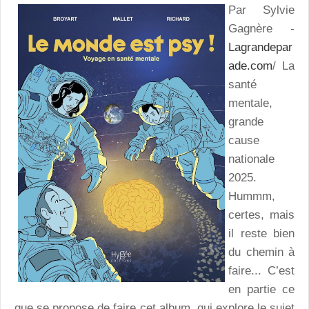
Par Sylvie
Gagnère -
Lagrandepar
ade.com
/ La
santé
mentale,
grande
cause
nationale
2025.
Hummm,
certes, mais
il reste bien
du chemin à
faire... C’est
en partie ce
que se propose de faire cet album, qui explore le sujet