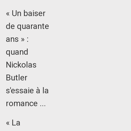
« Un baiser
de quarante
ans » :
quand
Nickolas
Butler
s'essaie à la
romance ...
« La