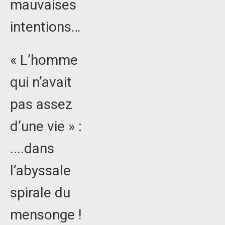
mauvaises
intentions…
« L’homme
qui n’avait
pas assez
d’une vie » :
....dans
l’abyssale
spirale du
mensonge !