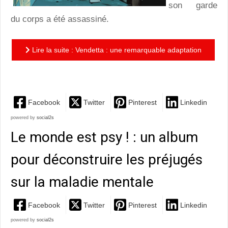
son garde
du corps a été assassiné.
Lire la suite : Vendetta : une remarquable adaptation
du polar passionnant de R-J Ellory
Facebook
Twitter
Pinterest
Linkedin
powered by
social2s
Le monde est psy ! : un album
pour déconstruire les préjugés
sur la maladie mentale
Facebook
Twitter
Pinterest
Linkedin
powered by
social2s