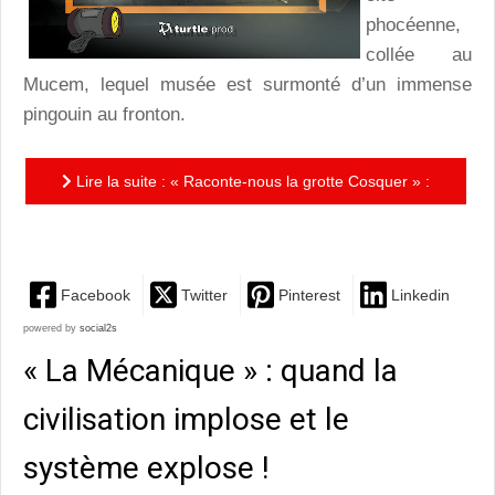
phocéenne,
collée au
Mucem, lequel musée est surmonté d’un immense
pingouin au fronton.
Lire la suite : « Raconte-nous la grotte Cosquer » :
l’allégorie de la Grotte Cosquer en BD
Facebook
Twitter
Pinterest
Linkedin
powered by
social2s
« La Mécanique » : quand la
civilisation implose et le
système explose !