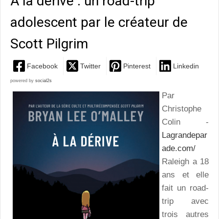
A la dérive : un road-trip
adolescent par le créateur de
Scott Pilgrim
Facebook
Twitter
Pinterest
Linkedin
powered by
social2s
Par
Christophe
Colin -
Lagrandepar
ade.com/
Raleigh a 18
ans et elle
fait un road-
trip avec
trois autres