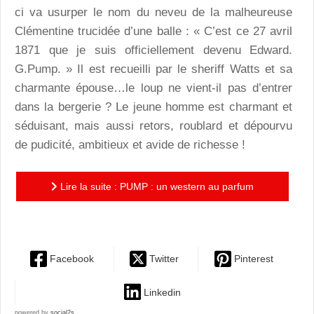
ci va usurper le nom du neveu de la malheureuse
Clémentine trucidée d’une balle : « C’est ce 27 avril
1871 que je suis officiellement devenu Edward.
G.Pump. » Il est recueilli par le sheriff Watts et sa
charmante épouse…le loup ne vient-il pas d’entrer
dans la bergerie ? Le jeune homme est charmant et
séduisant, mais aussi retors, roublard et dépourvu
de pudicité, ambitieux et avide de richesse !
Lire la suite : PUMP : un western au parfum
d’actualité !
Facebook
Twitter
Pinterest
Linkedin
powered by
social2s