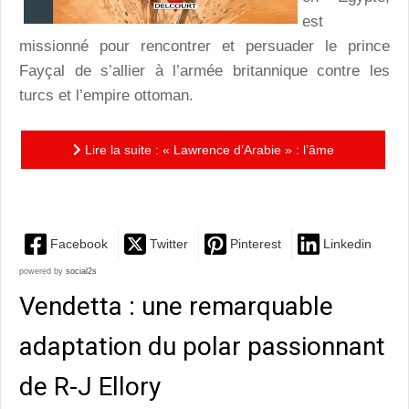
est
missionné pour rencontrer et persuader le prince
Fayçal de s’allier à l’armée britannique contre les
turcs et l’empire ottoman.
Lire la suite : « Lawrence d’Arabie » : l’âme
légendaire de l’indépendance des bédouins
Facebook
Twitter
Pinterest
Linkedin
powered by
social2s
Vendetta : une remarquable
adaptation du polar passionnant
de R-J Ellory