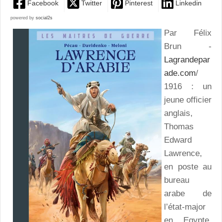
Facebook
Twitter
Pinterest
Linkedin
powered by
social2s
Par Félix
Brun -
Lagrandepar
ade.com
/
1916 : un
jeune officier
anglais,
Thomas
Edward
Lawrence,
en poste au
bureau
arabe de
l’état-major
en Egypte,