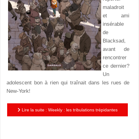
maladroit
et ami
insérable
de
Blacksad,
avant de
rencontrer
ce dernier?
Un
adolescent bon à rien qui traînait dans les rues de
New-York!
Lire la suite : Weekly : les tribulations trépidantes
d'un bon à rien New-yorkais à la recherche de sa
vocation