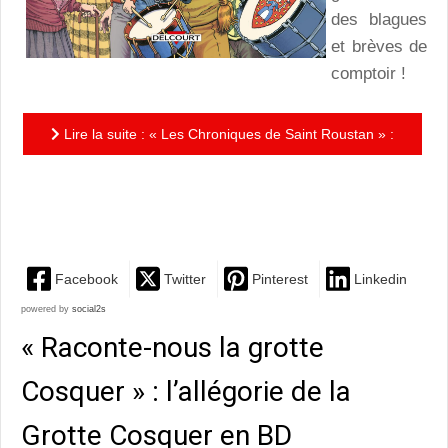
des blagues
et brèves de
comptoir !
Lire la suite : « Les Chroniques de Saint Roustan » :
un album complètement décalé, déjanté, déphasé…
Barré !
Facebook
Twitter
Pinterest
Linkedin
powered by
social2s
« Raconte-nous la grotte
Cosquer » : l’allégorie de la
Grotte Cosquer en BD