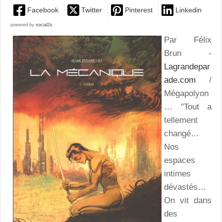
Facebook
Twitter
Pinterest
Linkedin
powered by
social2s
Par Félix
Brun -
Lagrandepar
ade.com
/
Mégapolyon
… "Tout a
tellement
changé…
Nos
espaces
intimes
dévastés…
On vit dans
des