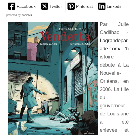
Facebook
Twitter
Pinterest
Linkedin
powered by
social2s
Par Julie
Cadilhac -
Lagrandepar
ade.com/
L'h
istoire
débute à La
Nouvelle-
Orléans, en
2006. La fille
du
gouverneur
de Louisiane
a été
enlevée et