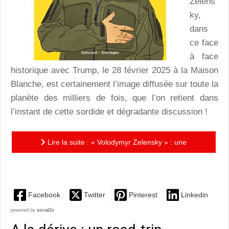
Zelens
ky,
dans
ce face
à face
historique avec Trump, le 28 février 2025 à la Maison
Blanche, est certainement l’image diffusée sur toute la
planète des milliers de fois, que l’on retient dans
l’instant de cette sordide et dégradante discussion !
Lire la suite : « Volodymyr Zelensky » : une
résistance héroïque face aux prédateurs du monde !
Facebook
Twitter
Pinterest
Linkedin
powered by
social2s