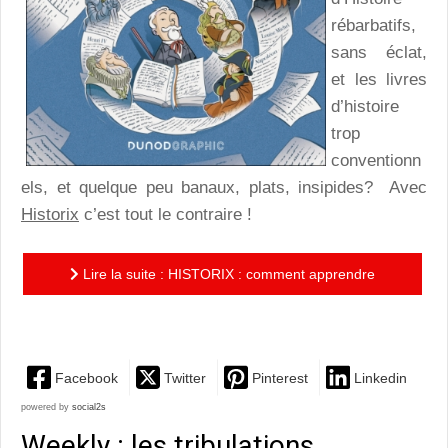
rébarbatifs,
sans éclat,
et les livres
d’histoire
trop
conventionn
els, et quelque peu banaux, plats, insipides? Avec
Historix
c’est tout le contraire !
Lire la suite : HISTORIX : comment apprendre
l’Histoire de France sans se prendre la tête ?
Facebook
Twitter
Pinterest
Linkedin
powered by
social2s
Weekly : les tribulations