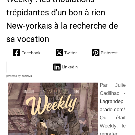
trépidantes d'un bon à rien
New-yorkais à la recherche de
sa vocation
Facebook
Twitter
Pinterest
Linkedin
powered by
social2s
Par Julie
Cadilhac -
Lagrandep
arade.com
/
Qui était
Weekly, le
reporter