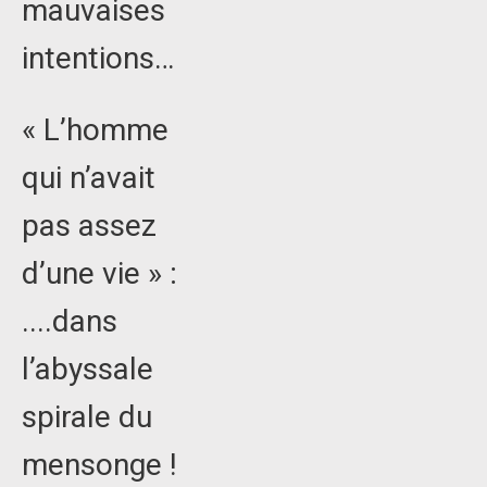
mauvaises
intentions…
« L’homme
qui n’avait
pas assez
d’une vie » :
....dans
l’abyssale
spirale du
mensonge !