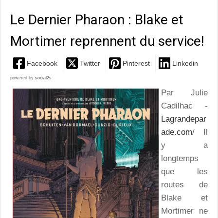
Le Dernier Pharaon : Blake et
Mortimer reprennent du service!
Facebook
Twitter
Pinterest
Linkedin
powered by
social2s
Par Julie
Cadilhac -
Lagrandepar
ade.com
/ Il
y a
longtemps
que les
routes de
Blake et
Mortimer ne