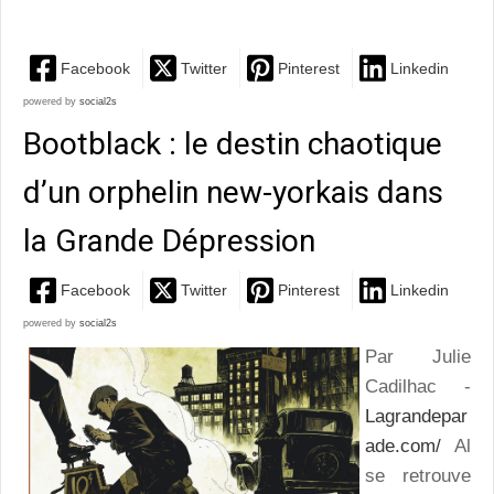
d'une docu-Bd polar fort pertinente!
Facebook
Twitter
Pinterest
Linkedin
powered by
social2s
Bootblack : le destin chaotique
d’un orphelin new-yorkais dans
la Grande Dépression
Facebook
Twitter
Pinterest
Linkedin
powered by
social2s
Par Julie
Cadilhac -
Lagrandepar
ade.com/
Al
se retrouve