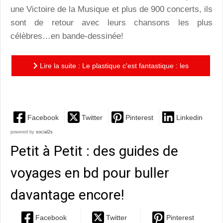
une Victoire de la Musique et plus de 900 concerts, ils
sont de retour avec leurs chansons les plus
célèbres…en bande-dessinée!
Lire la suite : Le plastique c'est fantastique : les
tubes d'Elmer Food Beat font des bulles!
Facebook
Twitter
Pinterest
Linkedin
powered by
social2s
Petit à Petit : des guides de
voyages en bd pour buller
davantage encore!
Facebook
Twitter
Pinterest