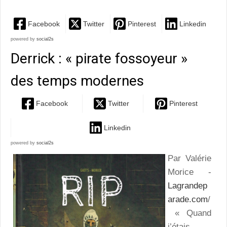
Facebook
Twitter
Pinterest
Linkedin
powered by
social2s
Derrick : « pirate fossoyeur »
des temps modernes
Facebook
Twitter
Pinterest
Linkedin
powered by
social2s
Par Valérie
Morice -
Lagrandep
arade.com
/
« Quand
j’étais