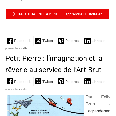
Lire la suite : NOTA BENE : …apprendre l’Histoire en
se distrayant !
Facebook
Twitter
Pinterest
Linkedin
powered by
social2s
Petit Pierre : l’imagination et la
rêverie au service de l’Art Brut
Facebook
Twitter
Pinterest
Linkedin
powered by
social2s
Par Félix
Brun -
Lagrandepar