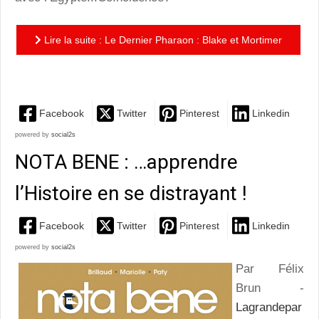
Lire la suite : Le Dernier Pharaon : Blake et Mortimer
reprennent du service!
Facebook
Twitter
Pinterest
Linkedin
powered by
social2s
NOTA BENE : …apprendre
l’Histoire en se distrayant !
Facebook
Twitter
Pinterest
Linkedin
powered by
social2s
Par Félix
Brun -
Lagrandepar