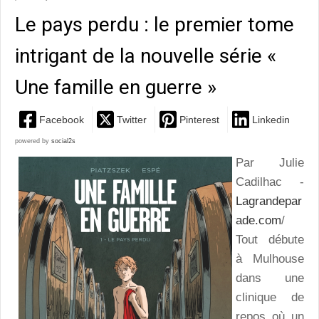
Le pays perdu : le premier tome
intrigant de la nouvelle série «
Une famille en guerre »
Facebook
Twitter
Pinterest
Linkedin
powered by
social2s
Par Julie
Cadilhac -
Lagrandepar
ade.com
/
Tout débute
à Mulhouse
dans une
clinique de
repos où un