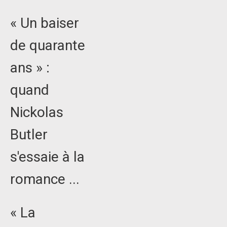
« Un baiser
de quarante
ans » :
quand
Nickolas
Butler
s'essaie à la
romance ...
« La