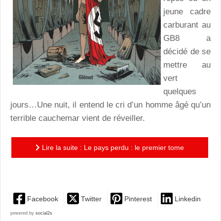
jeune cadre
carburant au
GB8 a
décidé de se
mettre au
vert
quelques
jours…Une nuit, il entend le cri d’un homme âgé qu’un
terrible cauchemar vient de réveiller.
Lire la suite : Le pays perdu : le premier tome
intrigant de la nouvelle série « Une famille en guerre »
Facebook
Twitter
Pinterest
Linkedin
powered by
social2s