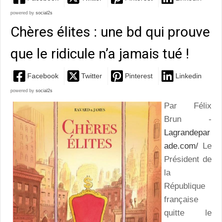
powered by
social2s
Chères élites : une bd qui prouve
que le ridicule n’a jamais tué !
Facebook
Twitter
Pinterest
Linkedin
powered by
social2s
Par Félix
Brun -
Lagrandepar
ade.com/
Le
Président de
la
République
française
quitte le