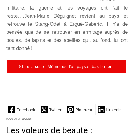
militaire, la guerre et les voyages ont fait le
reste….Jean-Marie Déguignet revient au pays et
retrouve le Stang-Odet à Ergué-Gabéric. Il n’a de
pensée que de se retrouver en ermitage auprès de
poules, de lapins et des abeilles qui, au fond, lui ont
tant donné !
Lire la suite : Mémoires d’un paysan bas-breton :
Jean-Marie Déguignet revient pour enfin cultiver son
jardin ?
Facebook
Twitter
Pinterest
Linkedin
powered by
social2s
Les voleurs de beauté :