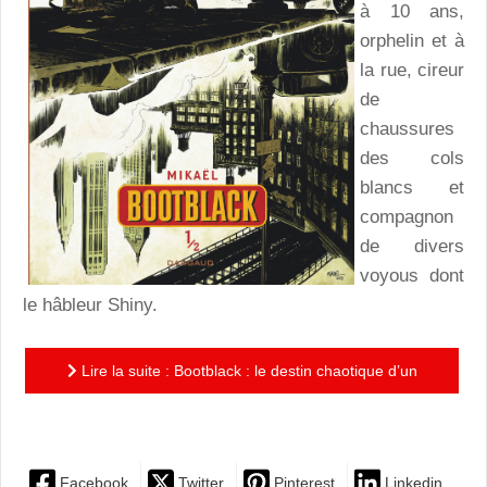
à 10 ans,
orphelin et à
la rue, cireur
de
chaussures
des cols
blancs et
compagnon
de divers
voyous dont
le hâbleur Shiny.
Lire la suite : Bootblack : le destin chaotique d’un
orphelin new-yorkais dans la Grande Dépression
Facebook
Twitter
Pinterest
Linkedin