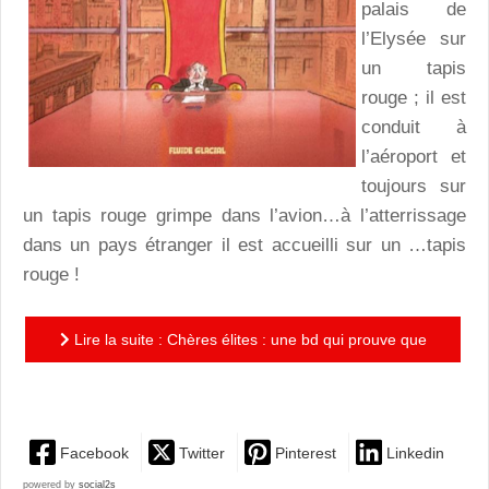
palais de
l’Elysée sur
un tapis
rouge ; il est
conduit à
l’aéroport et
toujours sur
un tapis rouge grimpe dans l’avion…à l’atterrissage
dans un pays étranger il est accueilli sur un …tapis
rouge !
Lire la suite : Chères élites : une bd qui prouve que
le ridicule n’a jamais tué !
Facebook
Twitter
Pinterest
Linkedin
powered by
social2s