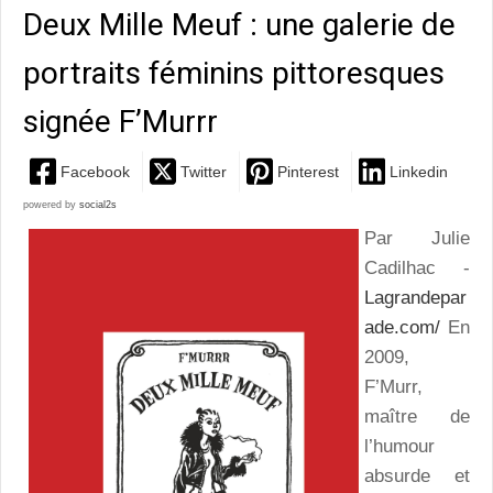
Deux Mille Meuf : une galerie de
portraits féminins pittoresques
signée F’Murrr
Facebook
Twitter
Pinterest
Linkedin
powered by
social2s
Par Julie
Cadilhac -
Lagrandepar
ade.com/
En
2009,
F’Murr,
maître de
l’humour
absurde et