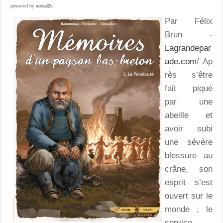
powered by
social2s
Par Félix
Brun -
Lagrandepar
ade.com
/ Ap
rès s’être
fait piqué
par une
abeille et
avoir subi
une sévère
blessure au
crâne, son
esprit s’est
ouvert sur le
monde ; le
service