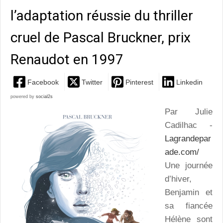
l’adaptation réussie du thriller
cruel de Pascal Bruckner, prix
Renaudot en 1997
Facebook
Twitter
Pinterest
Linkedin
powered by
social2s
Par Julie
Cadilhac -
Lagrandepar
ade.com/
Une journée
d’hiver,
Benjamin et
sa fiancée
Hélène sont