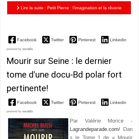
Lire la suite : Petit Pierre : l’imagination et la rêverie
au service de l’Art Brut
Facebook
Twitter
Pinterest
Linkedin
powered by
social2s
Mourir sur Seine : le dernier
tome d'une docu-Bd polar fort
pertinente!
Facebook
Twitter
Pinterest
Linkedin
powered by
social2s
Par Valérie Morice -
Lagrandeparade.com/
Dan
s le Tome 1 de « Mourir