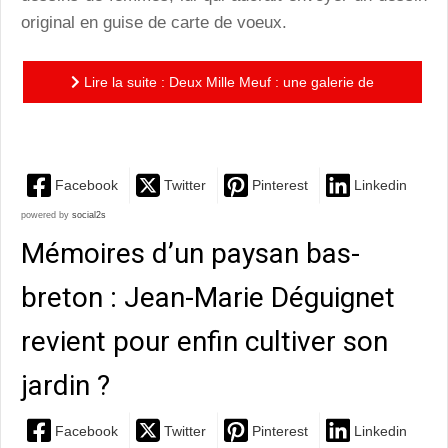
original en guise de carte de voeux.
Lire la suite : Deux Mille Meuf : une galerie de
portraits féminins pittoresques signée F’Murrr
Facebook
Twitter
Pinterest
Linkedin
powered by
social2s
Mémoires d’un paysan bas-
breton : Jean-Marie Déguignet
revient pour enfin cultiver son
jardin ?
Facebook
Twitter
Pinterest
Linkedin