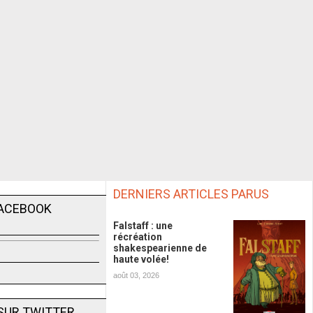
DERNIERS ARTICLES PARUS
FACEBOOK
Falstaff : une
récréation
shakespearienne de
haute volée!
août 03, 2026
SUR TWITTER