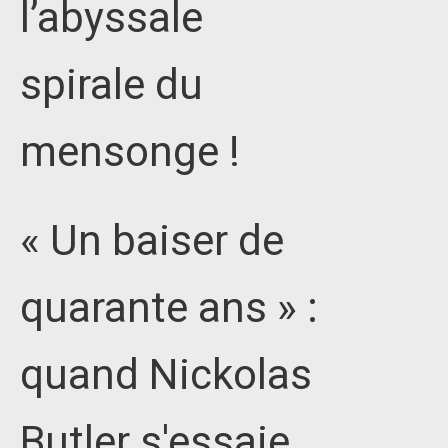
l’abyssale
spirale du
mensonge !
« Un baiser de
quarante ans » :
quand Nickolas
Butler s'essaie