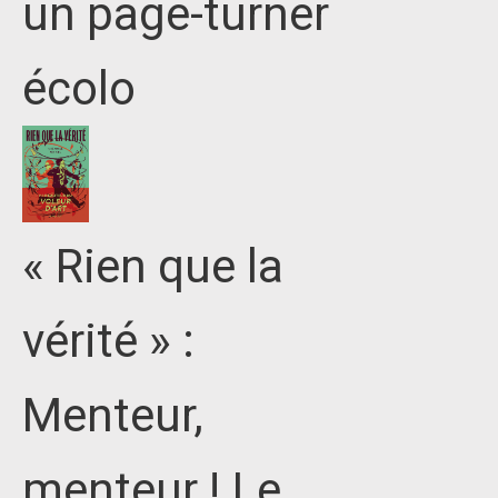
un page-turner
écolo
« Rien que la
vérité » :
Menteur,
menteur ! Le