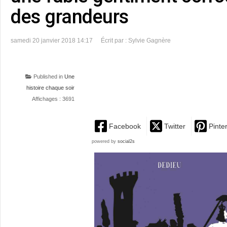
des grandeurs
samedi 20 janvier 2018 14:17
Écrit par : Sylvie Gagnère
Published in
Une
histoire chaque soir
Affichages : 3691
Facebook
Twitter
Pinte
powered by
social2s