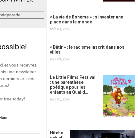
ndeparade
« La vie de Bohème » : s'inventer une
place dans le monde
août 03, 2026
possible!
« Bâtir » : le racisme inscrit dans nos
villes
août 03, 2026
ici et vous recevrez
mois une newsletter
Le Little Films Festival
s derniers articles
: une parenthèse
arus!
poétique pour les
enfants au Quai d…
or free today!
août 01, 2026
Nom
Hitchc
ock et