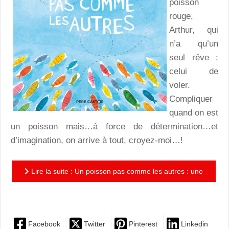
poisson
rouge,
Arthur, qui
n’a qu’un
seul rêve :
celui de
voler.
Compliquer
quand on est
un poisson mais…à force de détermination…et
d’imagination, on arrive à tout, croyez-moi…!
Lire la suite : Un poisson pas comme les autres : une
petite histoire pour célébrer la singularité dès le plus...
Facebook
Twitter
Pinterest
Linkedin