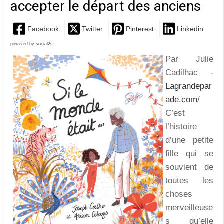
accepter le départ des anciens
Facebook
Twitter
Pinterest
Linkedin
powered by
social2s
Par Julie
Cadilhac -
Lagrandepar
ade.com
/
C’est
l’histoire
d’une petite
fille qui se
souvient de
toutes les
choses
merveilleuse
s qu’elle