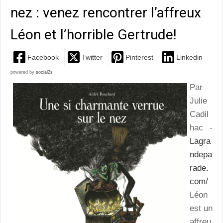
nez : venez rencontrer l’affreux
Léon et l’horrible Gertrude!
Facebook
Twitter
Pinterest
Linkedin
powered by
social2s
Par
Julie
Cadil
hac -
Lagra
ndepa
rade.
com/
Léon
est un
affreu