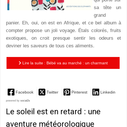
sa tête un
grand
panier. Eh, oui, on est en Afrique, et ce bel album à
compter propose un joli voyage. Étals colorés, fruits
exotiques, on croit presque sentir les odeurs et
deviner les saveurs de tous ces aliments.
Lire la suite : Bébé va au marché : un charmant
album à compter, plein de malice et de gaieté
Facebook
Twitter
Pinterest
Linkedin
powered by
social2s
Le soleil est en retard : une
aventure météorologique