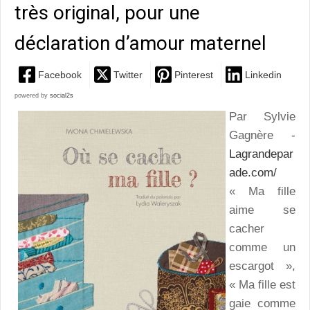
très original, pour une
déclaration d’amour maternel
Facebook
Twitter
Pinterest
Linkedin
powered by
social2s
Par Sylvie
Gagnère -
Lagrandepar
ade.com/
« Ma fille
aime se
cacher
comme un
escargot »,
« Ma fille est
gaie comme