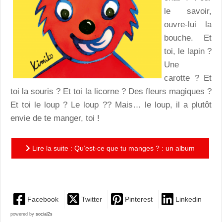
le savoir,
ouvre-lui la
bouche. Et
toi, le lapin ?
Une
carotte ? Et
toi la souris ? Et toi la licorne ? Des fleurs magiques ?
Et toi le loup ? Le loup ?? Mais… le loup, il a plutôt
envie de te manger, toi !
Lire la suite : Qu’est-ce que tu manges ? : un album
malin, irrésistible de drôlerie et de tendresse
Facebook
Twitter
Pinterest
Linkedin
powered by
social2s