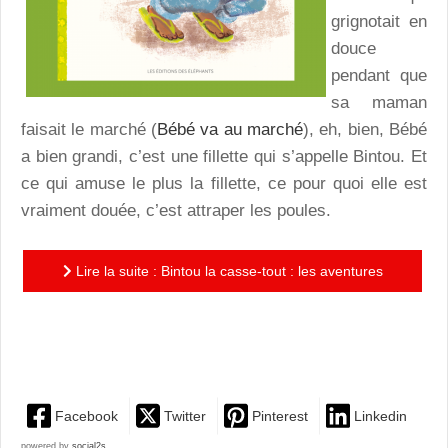
grignotait en
douce
pendant que
sa maman
faisait le marché (
Bébé va au marché
), eh, bien, Bébé
a bien grandi, c’est une fillette qui s’appelle Bintou. Et
ce qui amuse le plus la fillette, ce pour quoi elle est
vraiment douée, c’est attraper les poules.
Lire la suite : Bintou la casse-tout : les aventures
d’une fillette délurée et charmante, joyeusement
illustrées
Facebook
Twitter
Pinterest
Linkedin
powered by
social2s