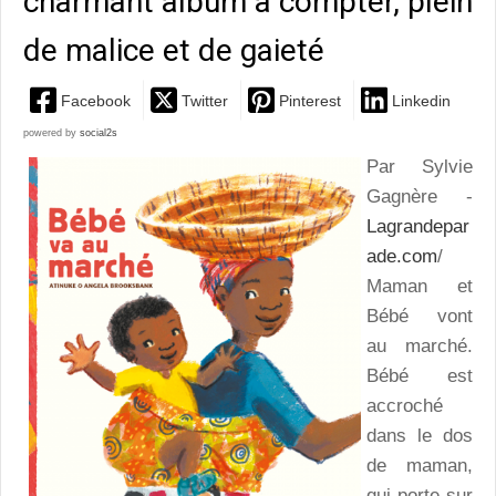
charmant album à compter, plein
de malice et de gaieté
Facebook
Twitter
Pinterest
Linkedin
powered by
social2s
Par Sylvie
Gagnère -
Lagrandepar
ade.com
/
Maman et
Bébé vont
au marché.
Bébé est
accroché
dans le dos
de maman,
qui porte sur