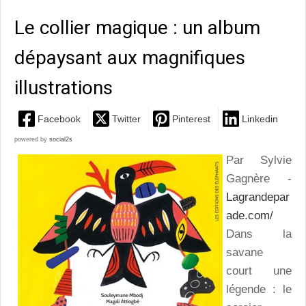
Le collier magique : un album
dépaysant aux magnifiques
illustrations
Facebook
Twitter
Pinterest
Linkedin
powered by
social2s
Par Sylvie
Gagnère -
Lagrandepar
ade.com/
Dans la
savane
court une
légende : le