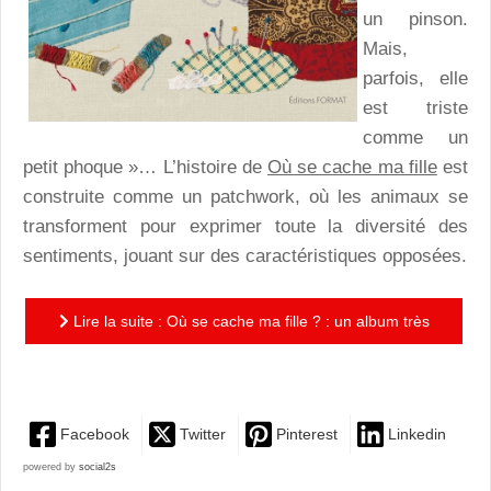
un pinson.
Mais,
parfois, elle
est triste
comme un
petit phoque »… L’histoire de
Où se cache ma fille
est
construite comme un patchwork, où les animaux se
transforment pour exprimer toute la diversité des
sentiments, jouant sur des caractéristiques opposées.
Lire la suite : Où se cache ma fille ? : un album très
original, pour une déclaration d’amour maternel
Facebook
Twitter
Pinterest
Linkedin
powered by
social2s