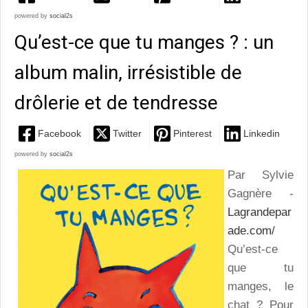
powered by
social2s
Qu’est-ce que tu manges ? : un
album malin, irrésistible de
drôlerie et de tendresse
Facebook
Twitter
Pinterest
Linkedin
powered by
social2s
Par Sylvie
Gagnère -
Lagrandepar
ade.com/
Qu’est-ce
que tu
manges, le
chat ? Pour