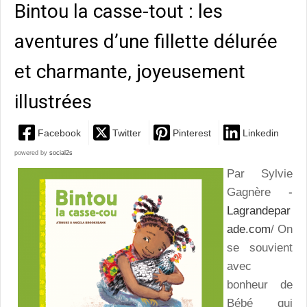
Bintou la casse-tout : les
aventures d’une fillette délurée
et charmante, joyeusement
illustrées
Facebook
Twitter
Pinterest
Linkedin
powered by
social2s
Par Sylvie
Gagnère
-
Lagrandepar
ade.com
/ On
se souvient
avec
bonheur de
Bébé qui