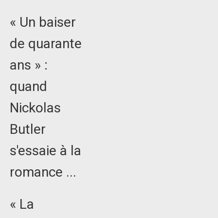
« Un baiser
de quarante
ans » :
quand
Nickolas
Butler
s'essaie à la
romance ...
« La