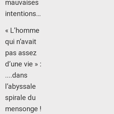
mauvaises
intentions…
« L’homme
qui n’avait
pas assez
d’une vie » :
....dans
l’abyssale
spirale du
mensonge !