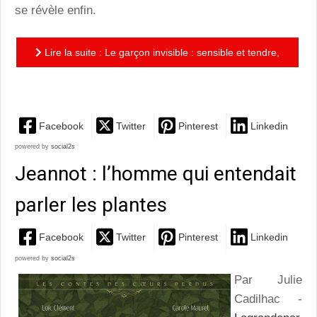
se révèle enfin.
Lire la suite : Le garçon invisible : sensible et tendre,
un album intelligent à la mise en couleurs subtile
Facebook
Twitter
Pinterest
Linkedin
powered by
social2s
Jeannot : l’homme qui entendait
parler les plantes
Facebook
Twitter
Pinterest
Linkedin
powered by
social2s
Par Julie
Cadilhac -