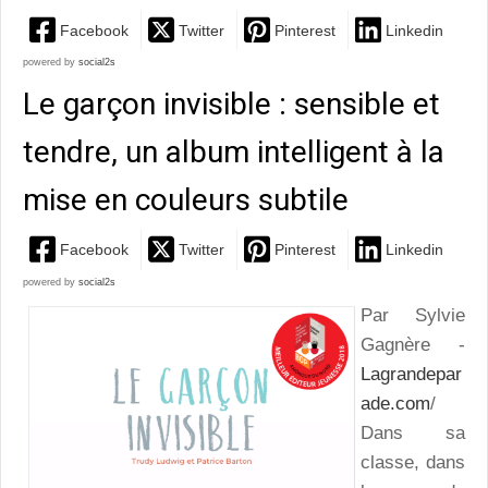
Facebook
Twitter
Pinterest
Linkedin
powered by
social2s
Le garçon invisible : sensible et
tendre, un album intelligent à la
mise en couleurs subtile
Facebook
Twitter
Pinterest
Linkedin
powered by
social2s
Par Sylvie
Gagnère -
Lagrandepar
ade.com
/
Dans sa
classe, dans