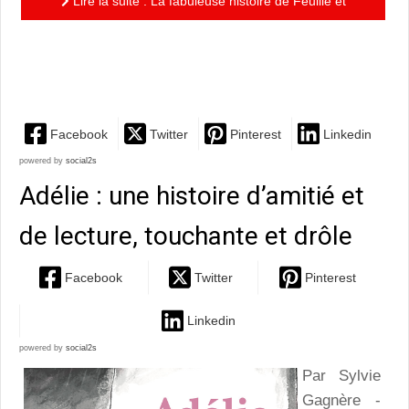
Lire la suite : La fabuleuse histoire de Feuille et
Mange-Tout : de l’imagination à revendre, des
illustrations...
Facebook
Twitter
Pinterest
Linkedin
powered by
social2s
Adélie : une histoire d’amitié et
de lecture, touchante et drôle
Facebook
Twitter
Pinterest
Linkedin
powered by
social2s
Par Sylvie
Gagnère -