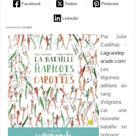
Facebook
Twitter
Pinterest
Linkedin
powered by
social2s
Par Julie
Cadilhac -
Lagrandep
arade.com
/
Les
légumes
défilent en
rang
d'oignons
car une
nouvelle
bataille se
prépare!