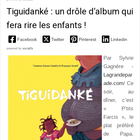
Tiguidanké : un drôle d’album qui
fera rire les enfants !
Facebook
Twitter
Pinterest
Linkedin
powered by
social2s
Par Sylvie
Gagnère -
Lagrandepar
ade.com
/ Ce
soir, au
dîner, c’est
« P’tits
Farcis », le
plat préféré
de Papa.