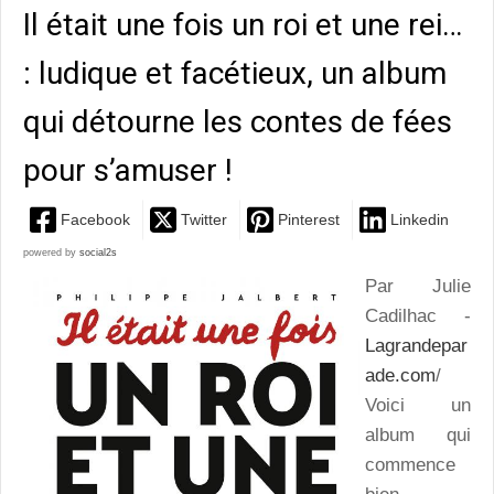
Il était une fois un roi et une rei…
: ludique et facétieux, un album
qui détourne les contes de fées
pour s’amuser !
Facebook
Twitter
Pinterest
Linkedin
powered by
social2s
Par Julie
Cadilhac -
Lagrandepar
ade.com
/
Voici un
album qui
commence