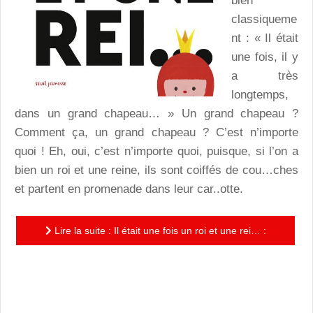
bien
classiqueme
nt : « Il était
une fois, il y
a très
longtemps,
dans un grand chapeau… » Un grand chapeau ?
Comment ça, un grand chapeau ? C’est n’importe
quoi ! Eh, oui, c’est n’importe quoi, puisque, si l’on a
bien un roi et une reine, ils sont coiffés de cou…ches
et partent en promenade dans leur car..otte.
Lire la suite : Il était une fois un roi et une rei… :
ludique et facétieux, un album qui détourne les contes
de...