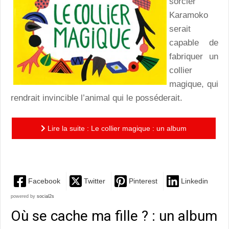
sorcier
Karamoko
serait
capable de
fabriquer un
collier
magique, qui
rendrait invincible l’animal qui le posséderait.
Lire la suite : Le collier magique : un album
dépaysant aux magnifiques illustrations
Facebook
Twitter
Pinterest
Linkedin
powered by
social2s
Où se cache ma fille ? : un album