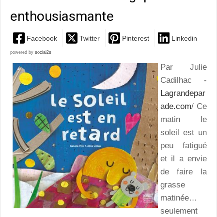
enthousiasmante
Facebook
Twitter
Pinterest
Linkedin
powered by
social2s
Par Julie
Cadilhac -
Lagrandepar
ade.com
/ Ce
matin le
soleil est un
peu fatigué
et il a envie
de faire la
grasse
matinée…
seulement