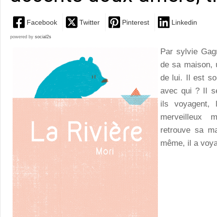
Facebook
Twitter
Pinterest
Linkedin
powered by
social2s
Par sylvie Gag
de sa maison, u
de lui. Il est s
avec qui ? Il s
ils voyagent, 
merveilleux 
retrouve sa ma
même, il a voy