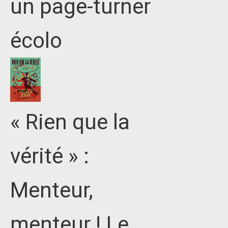
un page-turner
écolo
« Rien que la
vérité » :
Menteur,
menteur ! Le