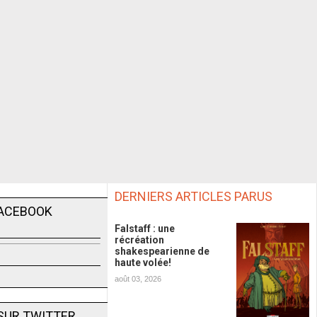
DERNIERS ARTICLES PARUS
FACEBOOK
Falstaff : une
récréation
shakespearienne de
haute volée!
août 03, 2026
SUR TWITTER