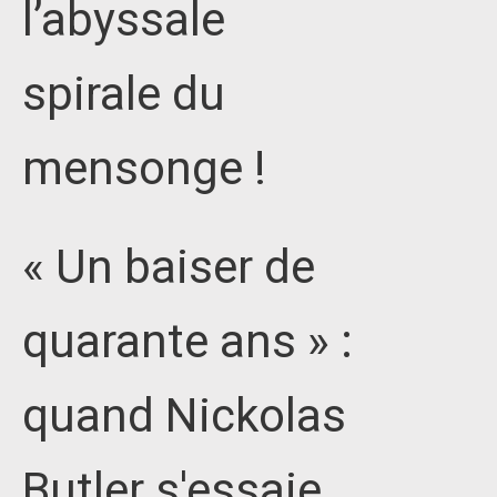
l’abyssale
spirale du
mensonge !
« Un baiser de
quarante ans » :
quand Nickolas
Butler s'essaie