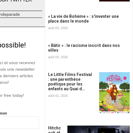
ndeparade
« La vie de Bohème » : s'inventer une
place dans le monde
août 03, 2026
possible!
« Bâtir » : le racisme inscrit dans nos
villes
août 03, 2026
ici et vous recevrez
mois une newsletter
Le Little Films Festival
s derniers articles
: une parenthèse
arus!
poétique pour les
enfants au Quai d…
or free today!
août 01, 2026
Nom
Hitchc
ock et