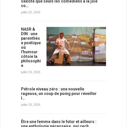
sexiste que seuls les comédiens à la joie
co…
juillet 20, 2026
NASR &
DIN : une
parenthès
e poétique
où
l'humour
côtoie la
philosophi
e
juillet 19, 2026
Pétrole niveau zéro : une nouvelle
rageuse, un coup de poing pour réveiller
l…
juillet 19, 2026
Être une femme dans le futur et ailleurs :
une anthologie nécessaire, qui cach…