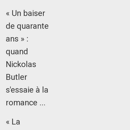
« Un baiser
de quarante
ans » :
quand
Nickolas
Butler
s'essaie à la
romance ...
« La