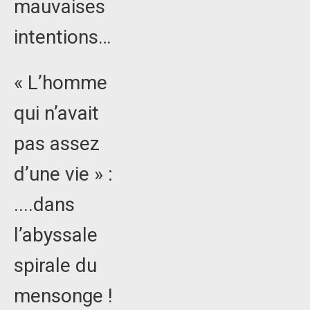
mauvaises
intentions…
« L’homme
qui n’avait
pas assez
d’une vie » :
....dans
l’abyssale
spirale du
mensonge !