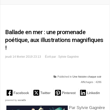
Ballade en mer : une promenade
poétique, aux illustrations magnifiques
!
jeudi 14 février 2019 23:13
Écrit par : Sylvie Gagnère
Published in
Une histoire chaque soir
Affichages : 4286
Facebook
Twitter
Pinterest
Linkedin
powered by
social2s
Par Sylvie Gagnère