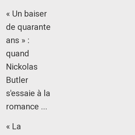
« Un baiser
de quarante
ans » :
quand
Nickolas
Butler
s'essaie à la
romance ...
« La