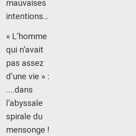
mauvaises
intentions…
« L’homme
qui n’avait
pas assez
d’une vie » :
....dans
l’abyssale
spirale du
mensonge !