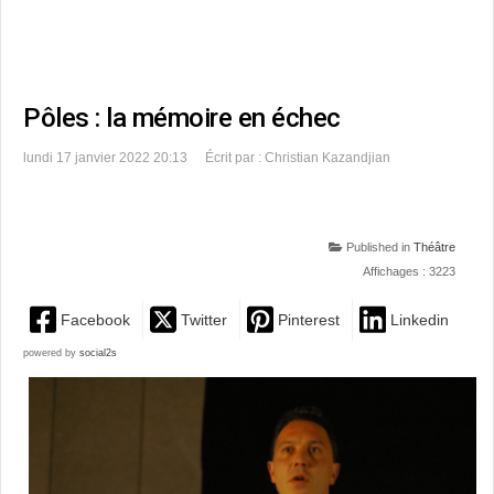
Pôles : la mémoire en échec
lundi 17 janvier 2022 20:13
Écrit par : Christian Kazandjian
Published in
Théâtre
Affichages : 3223
Facebook
Twitter
Pinterest
Linkedin
powered by
social2s