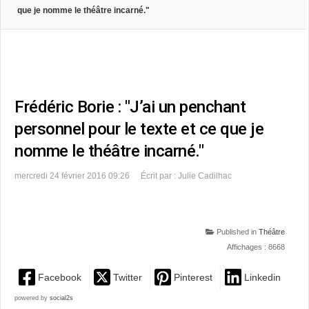
que je nomme le théâtre incarné."
Frédéric Borie : "J’ai un penchant
personnel pour le texte et ce que je
nomme le théâtre incarné."
mercredi 24 février 2016 09:26
Écrit par : Julie Cadilhac
Published in
Théâtre
Affichages : 8668
Facebook
Twitter
Pinterest
Linkedin
powered by
social2s