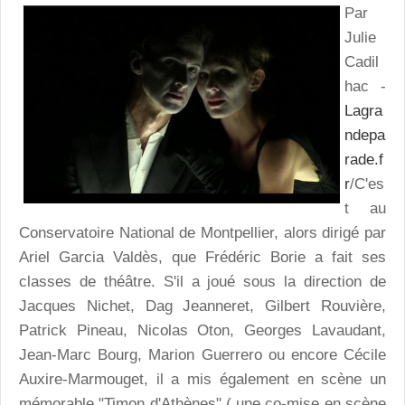
Par
Julie
Cadil
hac -
Lagra
ndepa
rade.f
r
/C'es
t au
Conservatoire National de Montpellier, alors dirigé par
Ariel Garcia Valdès, que Frédéric Borie a fait ses
classes de théâtre. S'il a joué sous la direction de
Jacques Nichet, Dag Jeanneret, Gilbert Rouvière,
Patrick Pineau, Nicolas Oton, Georges Lavaudant,
Jean-Marc Bourg, Marion Guerrero ou encore Cécile
Auxire-Marmouget, il a mis également en scène un
mémorable "Timon d'Athènes" ( une co-mise en scène