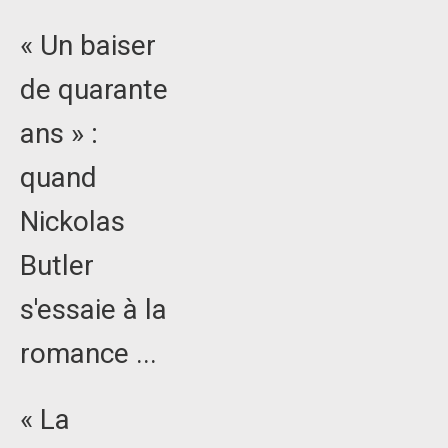
« Un baiser
de quarante
ans » :
quand
Nickolas
Butler
s'essaie à la
romance ...
« La