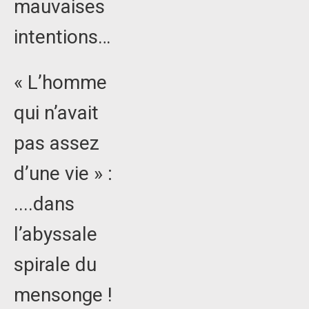
mauvaises
intentions…
« L’homme
qui n’avait
pas assez
d’une vie » :
....dans
l’abyssale
spirale du
mensonge !