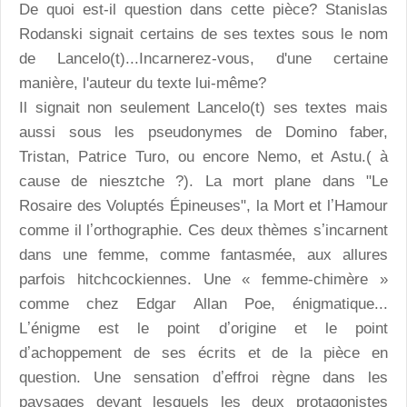
De quoi est-il question dans cette pièce? Stanislas
Rodanski signait certains de ses textes sous le nom
de Lancelo(t)...Incarnerez-vous, d'une certaine
manière, l'auteur du texte lui-même?
Il signait non seulement Lancelo(t) ses textes mais
aussi sous les pseudonymes de Domino faber,
Tristan, Patrice Turo, ou encore Nemo, et Astu.( à
cause de niesztche ?). La mort plane dans "Le
Rosaire des Voluptés Épineuses", la Mort et lʼHamour
comme il lʼorthographie. Ces deux thèmes sʼincarnent
dans une femme, comme fantasmée, aux allures
parfois hitchcockiennes. Une « femme-chimère »
comme chez Edgar Allan Poe, énigmatique...
Lʼénigme est le point dʼorigine et le point
dʼachoppement de ses écrits et de la pièce en
question. Une sensation dʼeffroi règne dans les
paysages devant lesquels les deux protagonistes