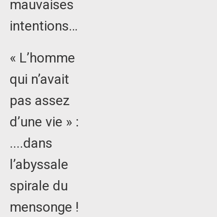
mauvaises
intentions…
« L’homme
qui n’avait
pas assez
d’une vie » :
....dans
l’abyssale
spirale du
mensonge !