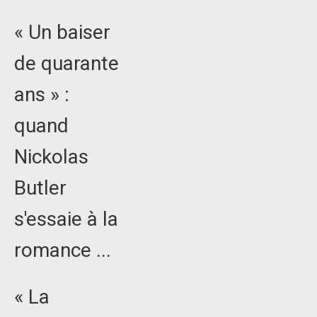
« Un baiser
de quarante
ans » :
quand
Nickolas
Butler
s'essaie à la
romance ...
« La