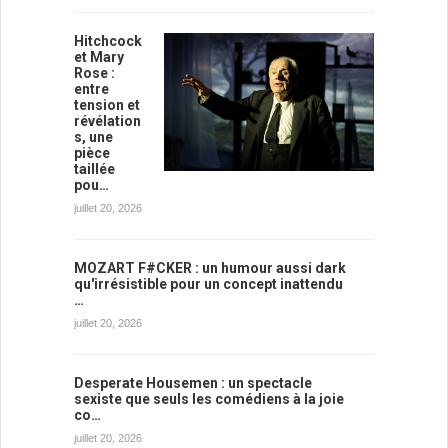
Hitchcock
et Mary
Rose :
entre
tension et
révélation
s, une
pièce
taillée
pou…
juillet 20, 2026
MOZART F#CKER : un humour aussi dark
qu'irrésistible pour un concept inattendu
…
juillet 20, 2026
Desperate Housemen : un spectacle
sexiste que seuls les comédiens à la joie
co…
juillet 20, 2026