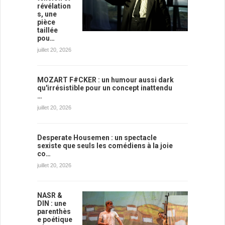
révélation
s, une
pièce
taillée
pou…
juillet 20, 2026
MOZART F#CKER : un humour aussi dark
qu'irrésistible pour un concept inattendu
…
juillet 20, 2026
Desperate Housemen : un spectacle
sexiste que seuls les comédiens à la joie
co…
juillet 20, 2026
NASR &
DIN : une
parenthès
e poétique