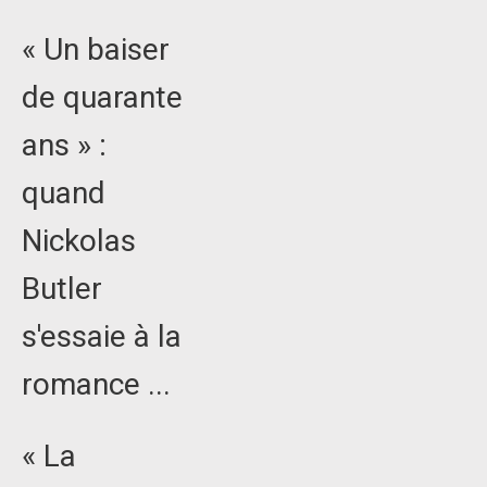
« Un baiser
de quarante
ans » :
quand
Nickolas
Butler
s'essaie à la
romance ...
« La