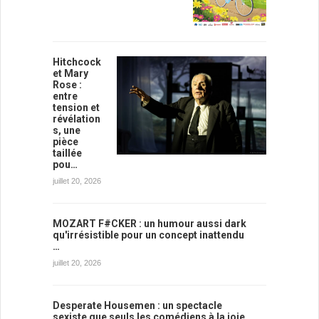
Hitchcock
et Mary
Rose :
entre
tension et
révélation
s, une
pièce
taillée
pou…
juillet 20, 2026
MOZART F#CKER : un humour aussi dark
qu'irrésistible pour un concept inattendu
…
juillet 20, 2026
Desperate Housemen : un spectacle
sexiste que seuls les comédiens à la joie