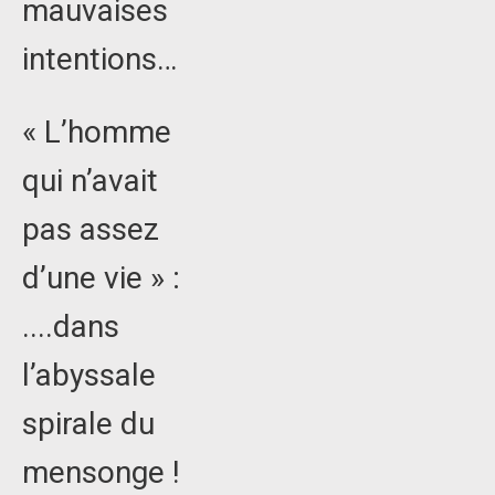
mauvaises
intentions…
« L’homme
qui n’avait
pas assez
d’une vie » :
....dans
l’abyssale
spirale du
mensonge !