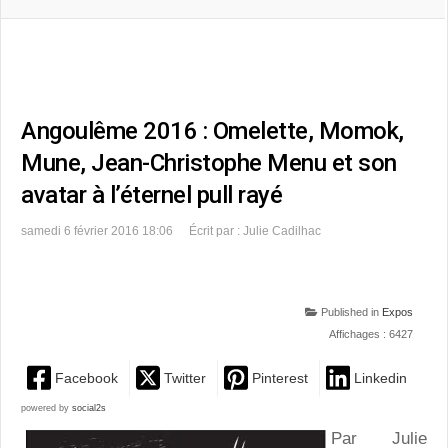
Angoulême 2016 : Omelette, Momok,
Mune, Jean-Christophe Menu et son
avatar à l’éternel pull rayé
samedi 6 février 2016 18:06
Écrit par : Julie Cadilhac
Published in
Expos
Affichages : 6427
Facebook
Twitter
Pinterest
Linkedin
powered by
social2s
Par Julie