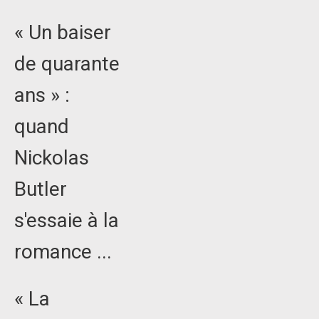
« Un baiser
de quarante
ans » :
quand
Nickolas
Butler
s'essaie à la
romance ...
« La