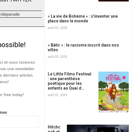
ndeparade
« La vie de Bohème » : s'inventer une
place dans le monde
août 03, 2026
possible!
« Bâtir » : le racisme inscrit dans nos
villes
août 03, 2026
ici et vous recevrez
mois une newsletter
Le Little Films Festival
s derniers articles
: une parenthèse
arus!
poétique pour les
enfants au Quai d…
or free today!
août 01, 2026
Nom
Hitchc
ock et