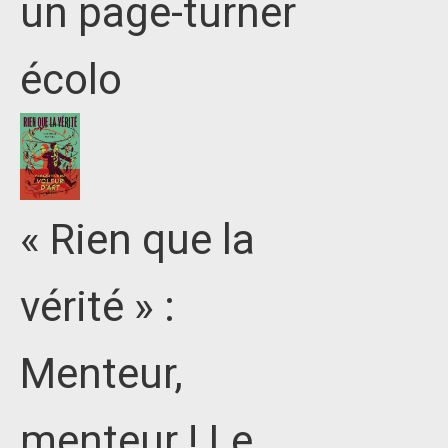
un page-turner
écolo
« Rien que la
vérité » :
Menteur,
menteur ! Le