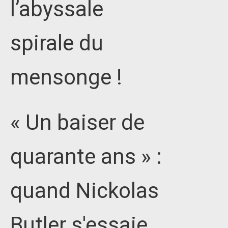
l’abyssale
spirale du
mensonge !
« Un baiser de
quarante ans » :
quand Nickolas
Butler s'essaie