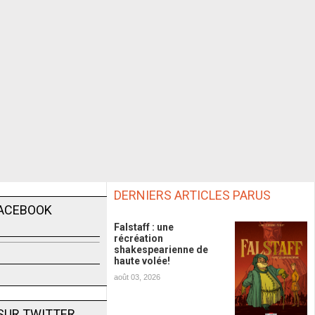
DERNIERS ARTICLES PARUS
FACEBOOK
Falstaff : une
récréation
shakespearienne de
haute volée!
août 03, 2026
SUR TWITTER