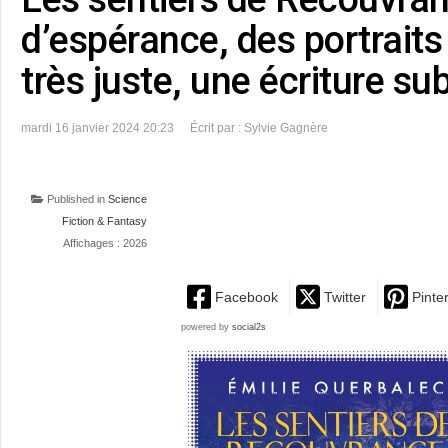
d’espérance, des portrait
très juste, une écriture sub
mardi 16 janvier 2024 20:23
Écrit par : Sylvie Gagnère
Published in
Science
Fiction & Fantasy
Affichages : 2026
Facebook
Twitter
Pinte
powered by
social2s