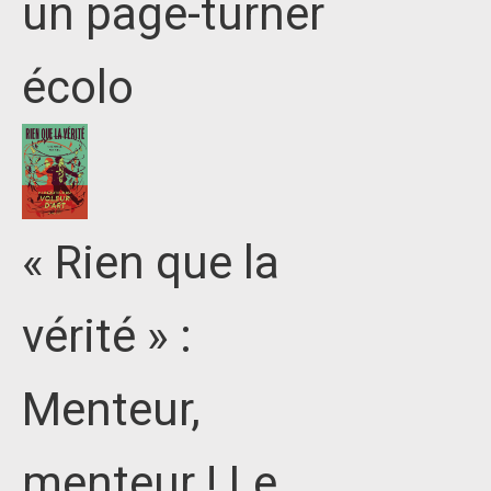
un page-turner
écolo
« Rien que la
vérité » :
Menteur,
menteur ! Le