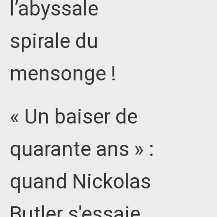
l’abyssale
spirale du
mensonge !
« Un baiser de
quarante ans » :
quand Nickolas
Butler s'essaie