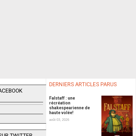
DERNIERS ARTICLES PARUS
FACEBOOK
Falstaff : une
récréation
shakespearienne de
haute volée!
août 03, 2026
SUR TWITTER