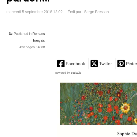
mercredi 5 septembre 2018 13:02
Écrit par : Serge Bressan
Published in
Romans
français
Affichages : 4888
Facebook
Twitter
Pinte
powered by
social2s