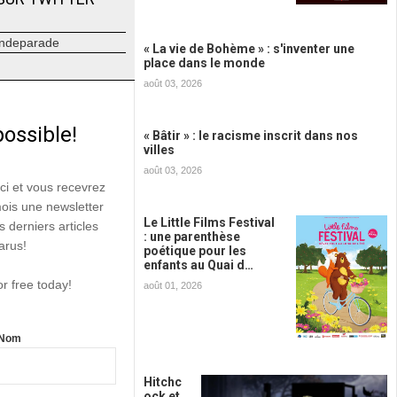
ndeparade
« La vie de Bohème » : s'inventer une
place dans le monde
août 03, 2026
possible!
« Bâtir » : le racisme inscrit dans nos
villes
août 03, 2026
ici et vous recevrez
mois une newsletter
Le Little Films Festival
s derniers articles
: une parenthèse
arus!
poétique pour les
enfants au Quai d…
or free today!
août 01, 2026
Nom
Hitchc
ock et