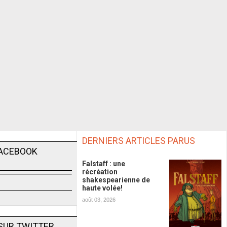
DERNIERS ARTICLES PARUS
FACEBOOK
Falstaff : une
récréation
shakespearienne de
haute volée!
août 03, 2026
SUR TWITTER