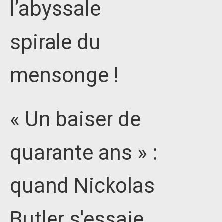
l’abyssale
spirale du
mensonge !
« Un baiser de
quarante ans » :
quand Nickolas
Butler s'essaie