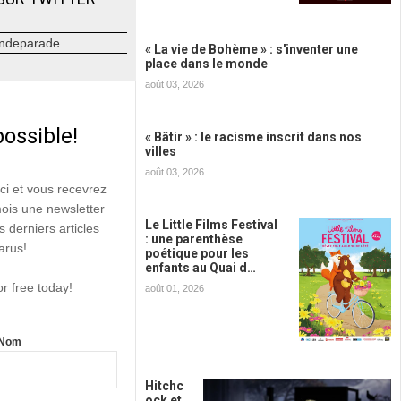
ndeparade
« La vie de Bohème » : s'inventer une
place dans le monde
août 03, 2026
possible!
« Bâtir » : le racisme inscrit dans nos
villes
août 03, 2026
ici et vous recevrez
mois une newsletter
Le Little Films Festival
s derniers articles
: une parenthèse
arus!
poétique pour les
enfants au Quai d…
or free today!
août 01, 2026
Nom
Hitchc
ock et