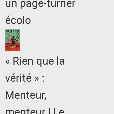
un page-turner
écolo
« Rien que la
vérité » :
Menteur,
menteur ! Le