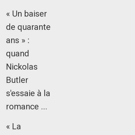
« Un baiser
de quarante
ans » :
quand
Nickolas
Butler
s'essaie à la
romance ...
« La