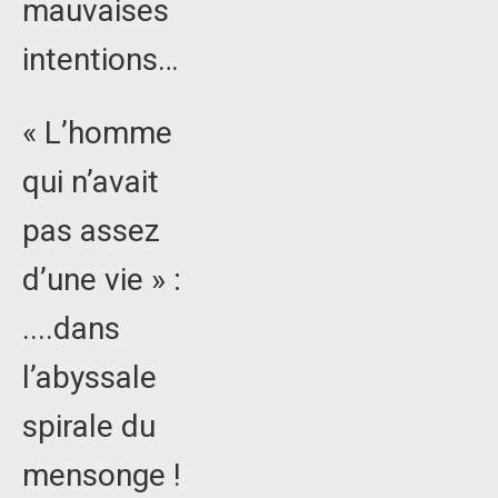
mauvaises
intentions…
« L’homme
qui n’avait
pas assez
d’une vie » :
....dans
l’abyssale
spirale du
mensonge !