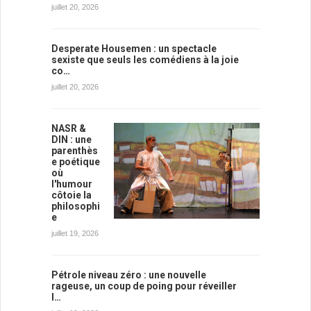
juillet 20, 2026
Desperate Housemen : un spectacle
sexiste que seuls les comédiens à la joie
co…
juillet 20, 2026
NASR &
DIN : une
parenthès
e poétique
où
l'humour
côtoie la
philosophi
e
juillet 19, 2026
Pétrole niveau zéro : une nouvelle
rageuse, un coup de poing pour réveiller
l…