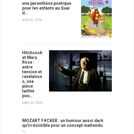
une parenthèse poétique
pour les enfants au Quai
d…
août 01, 2026
Hitchcock
et Mary
Rose :
entre
tension et
révélation
s, une
pièce
taillée
pou…
juillet 20, 2026
MOZART F#CKER : un humour aussi dark
qu'irrésistible pour un concept inattendu
…