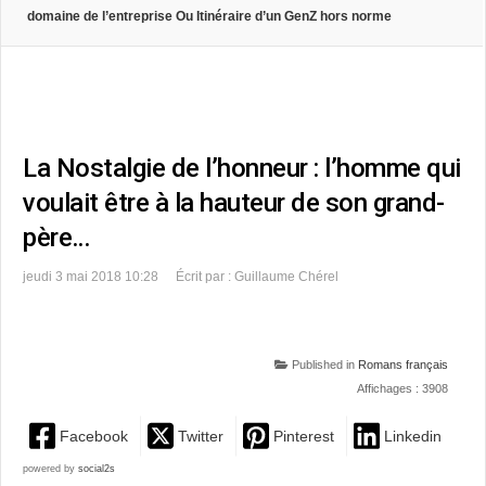
domaine de l’entreprise Ou Itinéraire d’un GenZ hors norme
La Nostalgie de l’honneur : l’homme qui
voulait être à la hauteur de son grand-
père…
jeudi 3 mai 2018 10:28
Écrit par : Guillaume Chérel
Published in
Romans français
Affichages : 3908
Facebook
Twitter
Pinterest
Linkedin
powered by
social2s