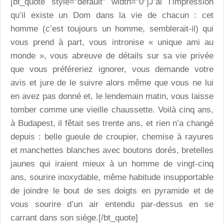
[bt_quote style="default" width="0"]J’ai l’impression
qu’il existe un Dom dans la vie de chacun : cet
homme (c’est toujours un homme, semblerait-il) qui
vous prend à part, vous intronise « unique ami au
monde », vous abreuve de détails sur sa vie privée
que vous préféreriez ignorer, vous demande votre
avis et jure de le suivre alors même que vous ne lui
en avez pas donné et, le lendemain matin, vous laisse
tomber comme une vieille chaussette. Voilà cinq ans,
à Budapest, il fêtait ses trente ans, et rien n’a changé
depuis : belle gueule de croupier, chemise à rayures
et manchettes blanches avec boutons dorés, bretelles
jaunes qui iraient mieux à un homme de vingt-cinq
ans, sourire inoxydable, même habitude insupportable
de joindre le bout de ses doigts en pyramide et de
vous sourire d’un air entendu par-dessus en se
carrant dans son siège.[/bt_quote]