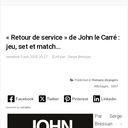
« Retour de service » de John le Carré :
jeu, set et match…
vendredi 5 juin 2020 20:17
Écrit par : Serge Bressan
Published in
Romans étrangers
Affichages : 5957
Facebook
Twitter
Pinterest
Linkedin
powered by
social2s
Par Serge
Bressan -