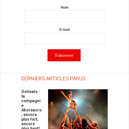
Nom
E-mail
DERNIERS ARTICLES PARUS
Ostinato :
la
compagni
e
Akoreacro
, encore
plus fort,
encore
plus haut!