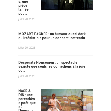
s, une
pièce
taillée
pou…
juillet 20, 2026
MOZART F#CKER : un humour aussi dark
qu'irrésistible pour un concept inattendu
…
juillet 20, 2026
Desperate Housemen : un spectacle
sexiste que seuls les comédiens à la joie
co…
juillet 20, 2026
NASR &
DIN : une
parenthès
e poétique
où
l'humour