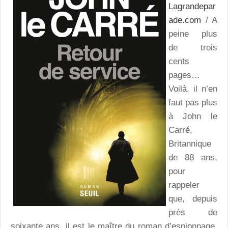
Lagrandepar
ade.com
/ A
peine plus
de trois
cents
pages…
Voilà, il n’en
faut pas plus
à John le
Carré,
Britannique
de 88 ans,
pour
rappeler
que, depuis
près de
soixante ans, il est le maître du roman d’espionnage.