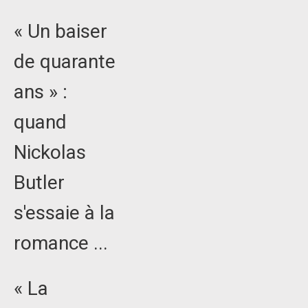
« Un baiser
de quarante
ans » :
quand
Nickolas
Butler
s'essaie à la
romance ...
« La