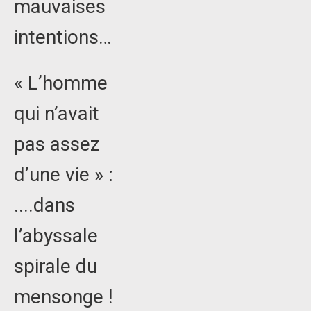
mauvaises
intentions…
« L’homme
qui n’avait
pas assez
d’une vie » :
....dans
l’abyssale
spirale du
mensonge !