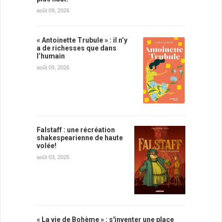
août 09, 2026
« Antoinette Trubule » : il n’y
a de richesses que dans
l’humain
août 09, 2026
Falstaff : une récréation
shakespearienne de haute
volée!
août 03, 2026
« La vie de Bohème » : s'inventer une place