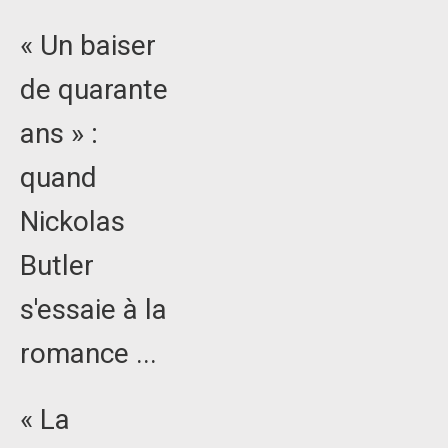
« Un baiser
de quarante
ans » :
quand
Nickolas
Butler
s'essaie à la
romance ...
« La