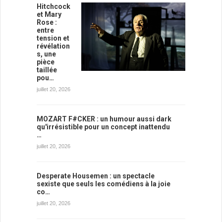
Hitchcock
et Mary
Rose :
entre
tension et
révélation
s, une
pièce
taillée
pou…
juillet 20, 2026
MOZART F#CKER : un humour aussi dark
qu'irrésistible pour un concept inattendu
…
juillet 20, 2026
Desperate Housemen : un spectacle
sexiste que seuls les comédiens à la joie
co…
juillet 20, 2026