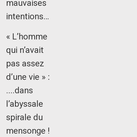
mauvaises
intentions…
« L’homme
qui n’avait
pas assez
d’une vie » :
....dans
l’abyssale
spirale du
mensonge !