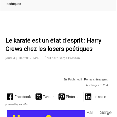
poétiques
Le karaté est un état d’esprit : Harry
Crews chez les losers poétiques
jeudi 4 juillet 2019 14:48
Écrit par : Serge Bressan
Published in
Romans étrangers
Affichages : 3264
Facebook
Twitter
Pinterest
Linkedin
powered by
social2s
Par Serge