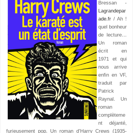
Bressan -
Lagrandepar
ade.fr
/ Ah !
quel bonheur
de lecture…
Un roman
écrit en
1971 et qui
nous arrive
enfin en VF,
traduit par
Patrick
Raynal. Un
roman
complèteme
nt déjanté,
furieusement pop. Un roman d’Harry Crews (1935-