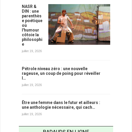
NASR &
DIN : une
parenthès
e poétique
où
l'humour
côtoie la
philosophi
e
juillet 19, 2026
Pétrole niveau zéro : une nouvelle
rageuse, un coup de poing pour réveiller
l…
juillet 19, 2026
Être une femme dans le futur et ailleurs :
une anthologie nécessaire, qui cach…
juillet 19, 2026
BADAUDS EN LIGNE