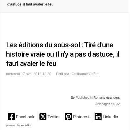
d'astuce, il faut avaler le feu
Les éditions du sous-sol : Tiré d'une
histoire vraie ou Il n'y a pas d'astuce, il
faut avaler le feu
mercredi 17 avril 2019 18:20
Écrit par : Guillaume Chérel
Published in
Romans étrangers
Affichages : 4032
Facebook
Twitter
Pinterest
Linkedin
powered by
social2s