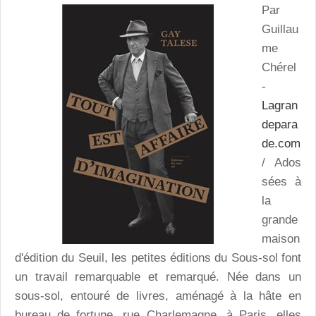
Par
Guillau
me
Chérel
-
Lagran
depara
de.com
/ Ados
sées à
la
grande
maison
d'édition du Seuil, les petites éditions du Sous-sol font
un travail remarquable et remarqué. Née dans un
sous-sol, entouré de livres, aménagé à la hâte en
bureau de fortune, rue Charlemagne, à Paris, elles