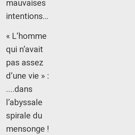
mauvaises
intentions…
« L’homme
qui n’avait
pas assez
d’une vie » :
....dans
l’abyssale
spirale du
mensonge !