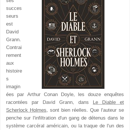
ses
succes
seurs
est
David
Grann.
Contrai
rement
aux
histoire
s
imagin
ées par Arthur Conan Doyle, les douze enquêtes
racontées par David Grann, dans
Le Diable et
Scherlock Holmes
, sont bien réelles. Que l'auteur se
penche sur l'infiltration d'un gang de détenus dans le
système carcéral américain, ou la traque de l'un des