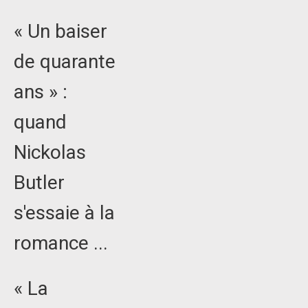
« Un baiser
de quarante
ans » :
quand
Nickolas
Butler
s'essaie à la
romance ...
« La