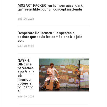
MOZART F#CKER : un humour aussi dark
qu'irrésistible pour un concept inattendu
…
juillet 20, 2026
Desperate Housemen : un spectacle
sexiste que seuls les comédiens à la joie
co…
juillet 20, 2026
NASR &
DIN : une
parenthès
e poétique
où
l'humour
côtoie la
philosophi
e
juillet 19, 2026