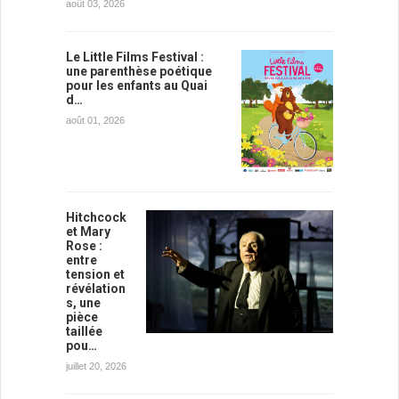
août 03, 2026
Le Little Films Festival :
une parenthèse poétique
pour les enfants au Quai
d…
août 01, 2026
Hitchcock
et Mary
Rose :
entre
tension et
révélation
s, une
pièce
taillée
pou…
juillet 20, 2026