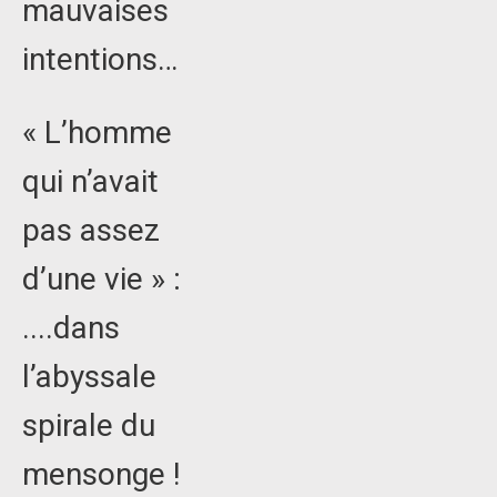
mauvaises
intentions…
« L’homme
qui n’avait
pas assez
d’une vie » :
....dans
l’abyssale
spirale du
mensonge !