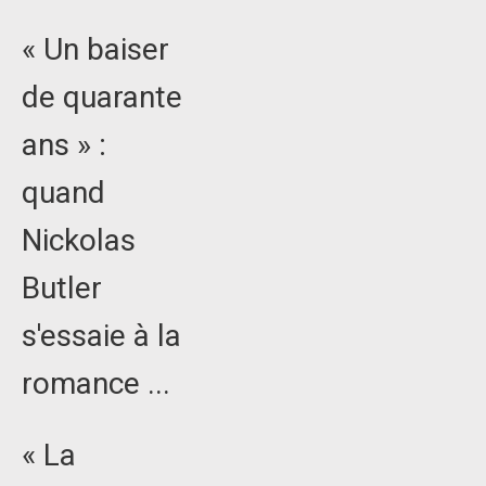
« Un baiser
de quarante
ans » :
quand
Nickolas
Butler
s'essaie à la
romance ...
« La