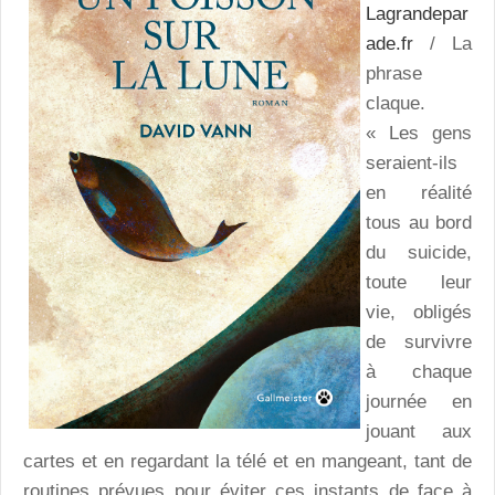
Lagrandepar
ade.fr
/ La
phrase
claque.
« Les gens
seraient-ils
en réalité
tous au bord
du suicide,
toute leur
vie, obligés
de survivre
à chaque
journée en
jouant aux
cartes et en regardant la télé et en mangeant, tant de
routines prévues pour éviter ces instants de face à