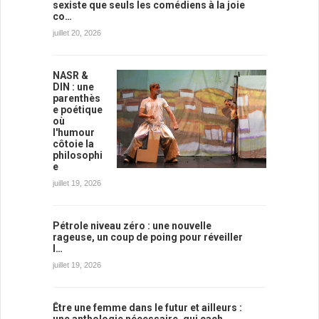
sexiste que seuls les comédiens à la joie
co…
juillet 20, 2026
NASR &
DIN : une
parenthès
e poétique
où
l'humour
côtoie la
philosophi
e
juillet 19, 2026
Pétrole niveau zéro : une nouvelle
rageuse, un coup de poing pour réveiller
l…
juillet 19, 2026
Être une femme dans le futur et ailleurs :
une anthologie nécessaire, qui cach…