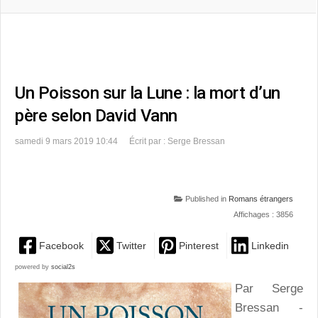
Un Poisson sur la Lune : la mort d’un
père selon David Vann
samedi 9 mars 2019 10:44
Écrit par : Serge Bressan
Published in
Romans étrangers
Affichages : 3856
Facebook
Twitter
Pinterest
Linkedin
powered by
social2s
Par Serge
Bressan -