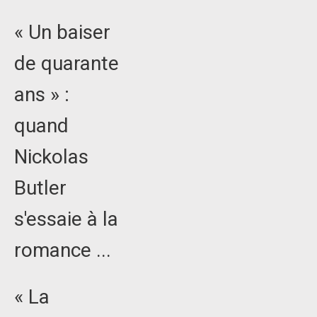
« Un baiser
de quarante
ans » :
quand
Nickolas
Butler
s'essaie à la
romance ...
« La