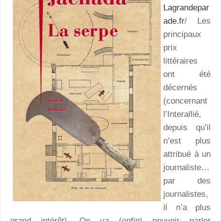
Lagrandepar
ade.fr
/ Les
principaux
prix
littéraires
ont été
décernés
(concernant
l’Interallié,
depuis qu’il
n’est plus
attribué à un
journaliste…
par des
journalistes,
il n’a plus
grand intérêt). On va (enfin) pouvoir parler