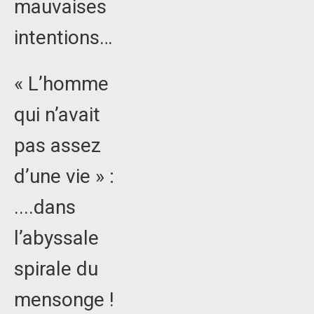
mauvaises
intentions…
« L’homme
qui n’avait
pas assez
d’une vie » :
....dans
l’abyssale
spirale du
mensonge !