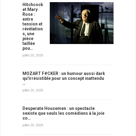
Hitchcock
et Mary
Rose :
entre
tension et
révélation
s, une
pièce
taillée
pou…
juillet 20, 2026
MOZART F#CKER : un humour aussi dark
qu'irrésistible pour un concept inattendu
…
juillet 20, 2026
Desperate Housemen : un spectacle
sexiste que seuls les comédiens à la joie
co…
juillet 20, 2026