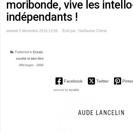
moribonde, vive les intell
indépendants !
samedi 3 décembre 2016 13:59
Écrit par : Guillaume Chérel
Published in
Essais,
société et bien-être
Affichages : 6886
Facebook
Twitter
Pinte
powered by
social2s