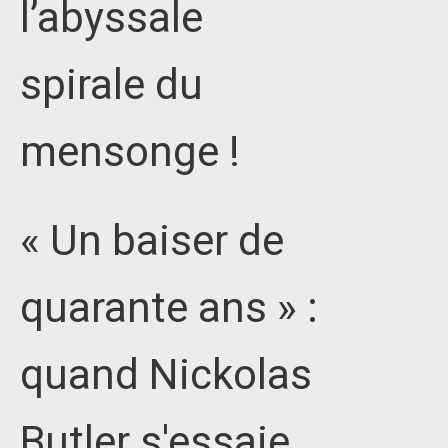
l’abyssale
spirale du
mensonge !
« Un baiser de
quarante ans » :
quand Nickolas
Butler s'essaie