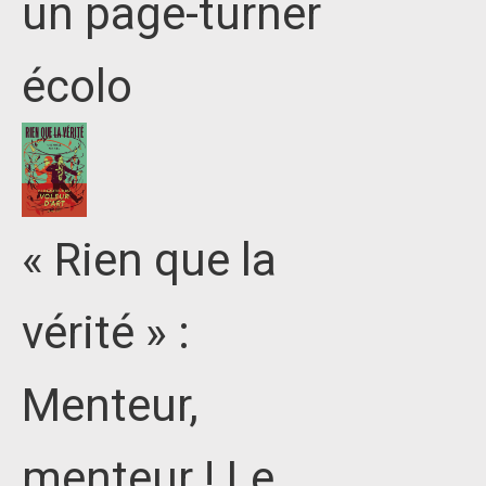
un page-turner
écolo
« Rien que la
vérité » :
Menteur,
menteur ! Le