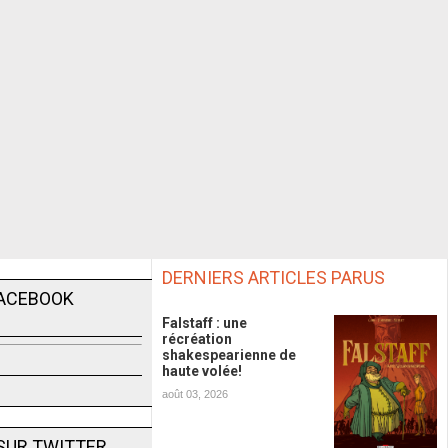
DERNIERS ARTICLES PARUS
FACEBOOK
Falstaff : une
récréation
shakespearienne de
haute volée!
août 03, 2026
SUR TWITTER