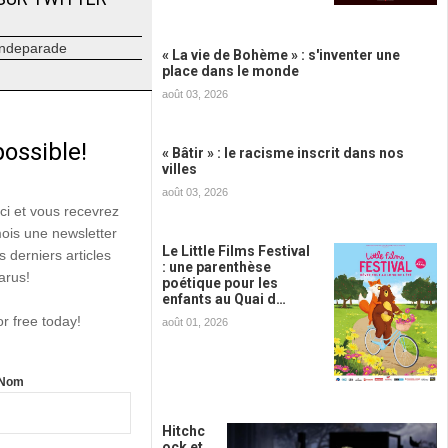
ndeparade
« La vie de Bohème » : s'inventer une
place dans le monde
août 03, 2026
possible!
« Bâtir » : le racisme inscrit dans nos
villes
août 03, 2026
ici et vous recevrez
mois une newsletter
Le Little Films Festival
s derniers articles
: une parenthèse
arus!
poétique pour les
enfants au Quai d…
or free today!
août 01, 2026
Nom
Hitchc
ock et