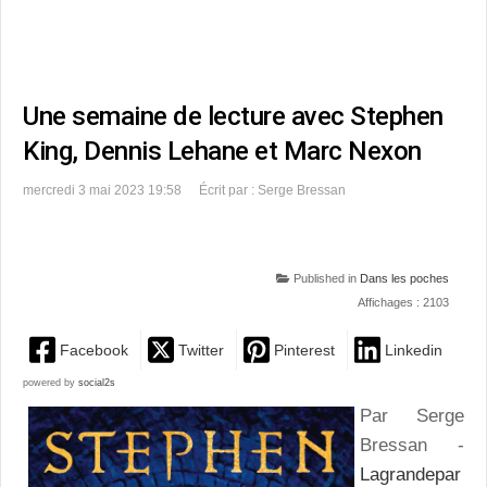
Une semaine de lecture avec Stephen
King, Dennis Lehane et Marc Nexon
mercredi 3 mai 2023 19:58
Écrit par : Serge Bressan
Published in
Dans les poches
Affichages : 2103
Facebook
Twitter
Pinterest
Linkedin
powered by
social2s
Par Serge
Bressan -
Lagrandepar