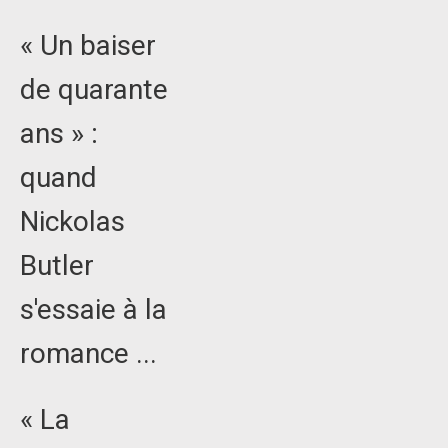
« Un baiser
de quarante
ans » :
quand
Nickolas
Butler
s'essaie à la
romance ...
« La