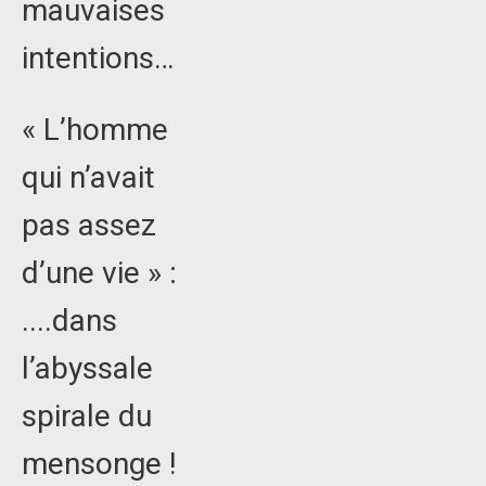
mauvaises
intentions…
« L’homme
qui n’avait
pas assez
d’une vie » :
....dans
l’abyssale
spirale du
mensonge !