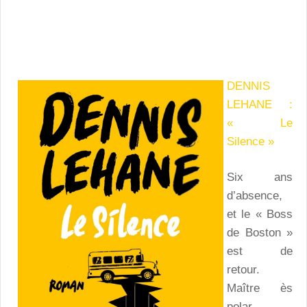
DENNIS
LEHANE :
« Le
Silence »
Six ans
d’absence,
et le « Boss
de Boston »
est de
retour.
Maître ès
polar,