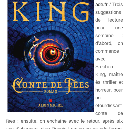
ade.fr
/ Trois
suggestions
de lecture
pour une
semaine :
d’abord, on
commence
avec
Stephen
King, maître
ès thriller et
horreur, pour
un
étourdissant
conte de
fées ; ensuite, on enchaîne avec le retour, après six
ans d’absence, d’un Dennis Lehane en grande forme,