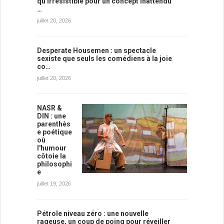
qu'irrésistible pour un concept inattendu
…
juillet 20, 2026
Desperate Housemen : un spectacle
sexiste que seuls les comédiens à la joie
co…
juillet 20, 2026
NASR &
DIN : une
parenthès
e poétique
où
l'humour
côtoie la
philosophi
e
juillet 19, 2026
Pétrole niveau zéro : une nouvelle
rageuse, un coup de poing pour réveiller