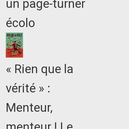
un page-turner
écolo
« Rien que la
vérité » :
Menteur,
menteur ! Le