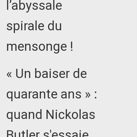
l’abyssale
spirale du
mensonge !
« Un baiser de
quarante ans » :
quand Nickolas
Butler s'essaie