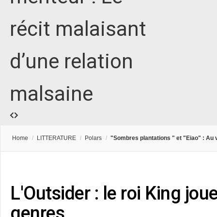
récit malaisant
d’une relation
malsaine
Home
/
LITTERATURE
/
Polars
/
"Sombres plantations " et "Eiao" : Au ve
L'Outsider : le roi King jou
genres