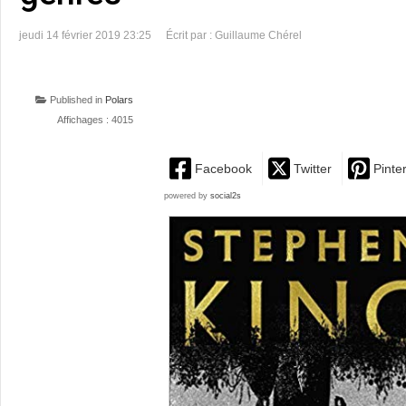
jeudi 14 février 2019 23:25
Écrit par : Guillaume Chérel
Published in
Polars
Affichages : 4015
Facebook
Twitter
Pinte
powered by
social2s