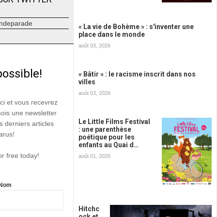
ndeparade
« La vie de Bohème » : s'inventer une
place dans le monde
août 03, 2026
possible!
« Bâtir » : le racisme inscrit dans nos
villes
août 03, 2026
ici et vous recevrez
mois une newsletter
Le Little Films Festival
s derniers articles
: une parenthèse
arus!
poétique pour les
enfants au Quai d…
or free today!
août 01, 2026
Nom
Hitchc
ock et