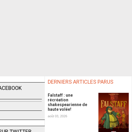
DERNIERS ARTICLES PARUS
FACEBOOK
Falstaff : une
récréation
shakespearienne de
haute volée!
août 03, 2026
SUR TWITTER