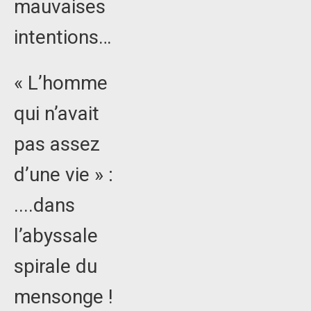
mauvaises
intentions…
« L’homme
qui n’avait
pas assez
d’une vie » :
....dans
l’abyssale
spirale du
mensonge !