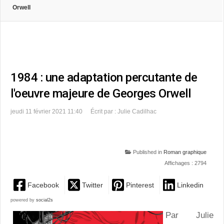
Orwell
1984 : une adaptation percutante de
l'oeuvre majeure de Georges Orwell
jeudi 11 février 2021 11:40
Écrit par : Julie Cadilhac
Published in
Roman graphique
Affichages : 2794
Facebook
Twitter
Pinterest
Linkedin
powered by
social2s
Par Julie