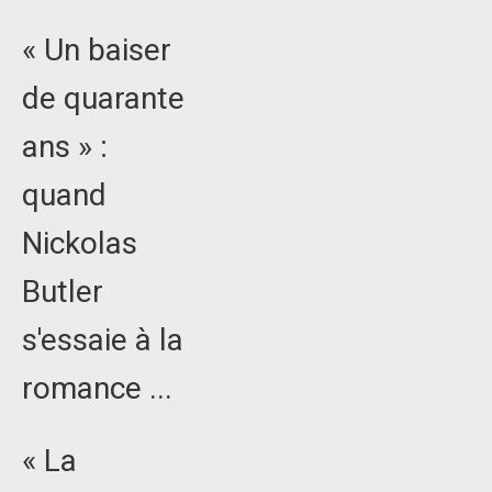
« Un baiser
de quarante
ans » :
quand
Nickolas
Butler
s'essaie à la
romance ...
« La