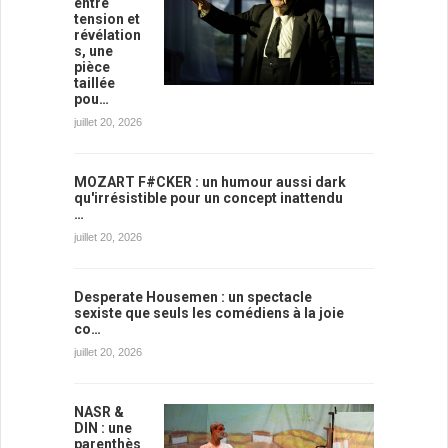
entre
tension et
révélation
s, une
pièce
taillée
pou…
juillet 20, 2026
MOZART F#CKER : un humour aussi dark
qu'irrésistible pour un concept inattendu
…
juillet 20, 2026
Desperate Housemen : un spectacle
sexiste que seuls les comédiens à la joie
co…
juillet 20, 2026
NASR &
DIN : une
parenthès