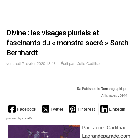
Divine : les visages pluriels et
fascinants du « monstre sacré » Sarah
Bernhardt
vendredi 7 février 2020 13:48
Écrit par : Julie Cadilhac
Published in
Roman graphique
Affichages : 6944
Facebook
Twitter
Pinterest
Linkedin
powered by
social2s
Par Julie Cadilhac -
Lagrandeparade.com