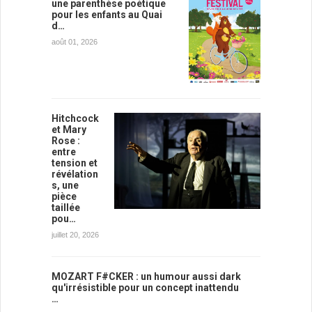
une parenthèse poétique
pour les enfants au Quai
d…
août 01, 2026
Hitchcock
et Mary
Rose :
entre
tension et
révélation
s, une
pièce
taillée
pou…
juillet 20, 2026
MOZART F#CKER : un humour aussi dark
qu'irrésistible pour un concept inattendu
…