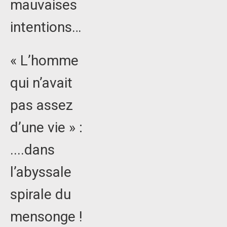
mauvaises
intentions…
« L’homme
qui n’avait
pas assez
d’une vie » :
....dans
l’abyssale
spirale du
mensonge !