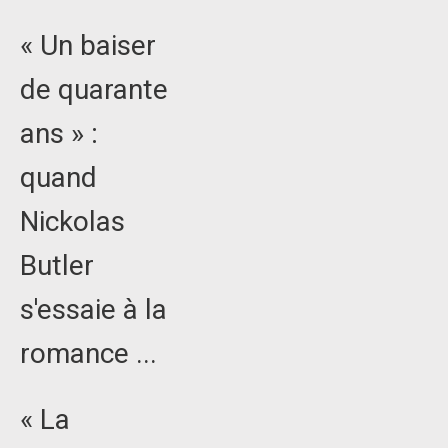
« Un baiser
de quarante
ans » :
quand
Nickolas
Butler
s'essaie à la
romance ...
« La