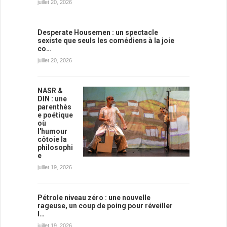
juillet 20, 2026
Desperate Housemen : un spectacle
sexiste que seuls les comédiens à la joie
co…
juillet 20, 2026
NASR &
DIN : une
parenthès
e poétique
où
l'humour
côtoie la
philosophi
e
juillet 19, 2026
Pétrole niveau zéro : une nouvelle
rageuse, un coup de poing pour réveiller
l…
juillet 19, 2026