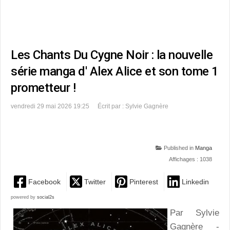
Les Chants Du Cygne Noir : la nouvelle
série manga d' Alex Alice et son tome 1
prometteur !
vendredi 29 mai 2026 19:25
Écrit par : Sylvie Gagnère
Published in
Manga
Affichages : 1038
Facebook
Twitter
Pinterest
Linkedin
powered by
social2s
Par Sylvie
Gagnère -