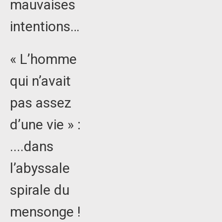
mauvaises
intentions…
« L’homme
qui n’avait
pas assez
d’une vie » :
....dans
l’abyssale
spirale du
mensonge !