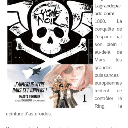
Lagrandepar
ade.com
/
1880. La
conquête de
l’espace bat
son plein :
au-delà de
Mars, les
grandes
puissances
européennes
tentent de
contrôler le
Ring, la
ceinture d’astéroïdes.