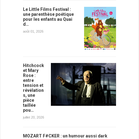
Le Little Films Festival :
une parenthèse poétique
pour les enfants au Quai
d…
août 01, 2026
Hitchcock
et Mary
Rose :
entre
tension et
révélation
s, une
pièce
taillée
pou…
juillet 20, 2026
MOZART F#CKER : un humour aussi dark