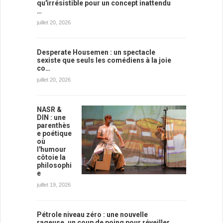
qu'irrésistible pour un concept inattendu
…
juillet 20, 2026
Desperate Housemen : un spectacle
sexiste que seuls les comédiens à la joie
co…
juillet 20, 2026
NASR &
DIN : une
parenthès
e poétique
où
l'humour
côtoie la
philosophi
e
juillet 19, 2026
Pétrole niveau zéro : une nouvelle
rageuse, un coup de poing pour réveiller