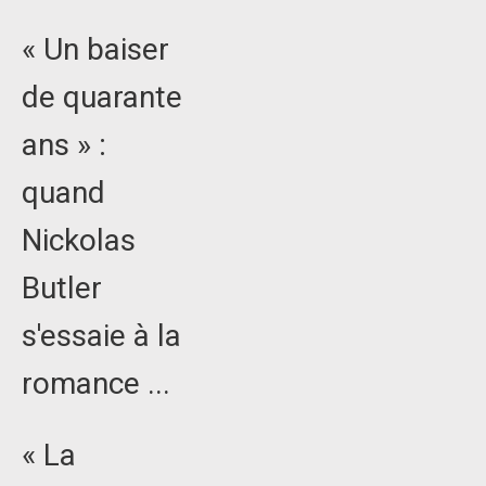
« Un baiser
de quarante
ans » :
quand
Nickolas
Butler
s'essaie à la
romance ...
« La