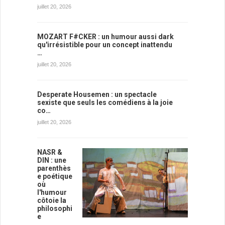
juillet 20, 2026
MOZART F#CKER : un humour aussi dark
qu'irrésistible pour un concept inattendu
…
juillet 20, 2026
Desperate Housemen : un spectacle
sexiste que seuls les comédiens à la joie
co…
juillet 20, 2026
NASR &
DIN : une
parenthès
e poétique
où
l'humour
côtoie la
philosophi
e