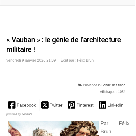
« Vauban » : le génie de l’architecture
militaire !
vendredi 9 janvier 2026 21:09
Écrit par : Félix Brun
Published in
Bande-dessinée
Affichages : 1054
Facebook
Twitter
Pinterest
Linkedin
powered by
social2s
Par Félix
Brun
-