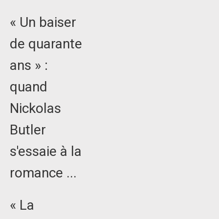
« Un baiser
de quarante
ans » :
quand
Nickolas
Butler
s'essaie à la
romance ...
« La