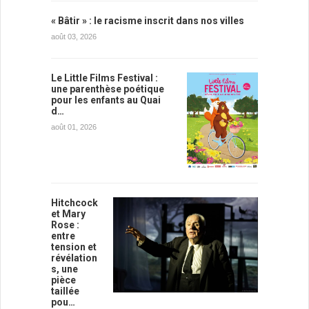
« Bâtir » : le racisme inscrit dans nos villes
août 03, 2026
Le Little Films Festival :
une parenthèse poétique
pour les enfants au Quai
d…
août 01, 2026
Hitchcock
et Mary
Rose :
entre
tension et
révélation
s, une
pièce
taillée
pou…