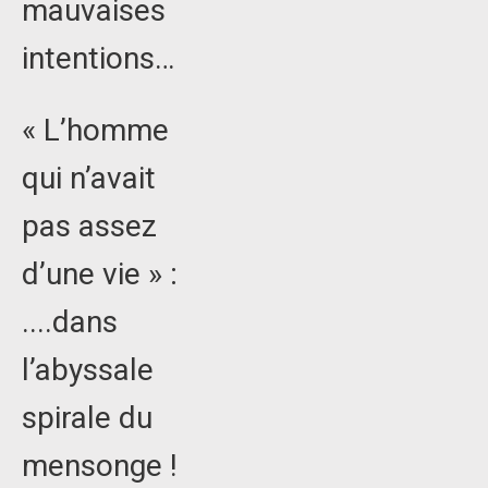
mauvaises
intentions…
« L’homme
qui n’avait
pas assez
d’une vie » :
....dans
l’abyssale
spirale du
mensonge !