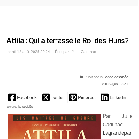
Attila : Qui a terrassé le Roi des Huns?
mardi 12 août 2025 20:24
Écrit par : Julie Cadilhac
Published in
Bande-dessinée
Affichages : 2984
Facebook
Twitter
Pinterest
Linkedin
powered by
social2s
Par Julie
Cadilhac
-
Lagrandepar