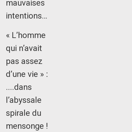
mauvaises
intentions…
« L’homme
qui n’avait
pas assez
d’une vie » :
....dans
l’abyssale
spirale du
mensonge !