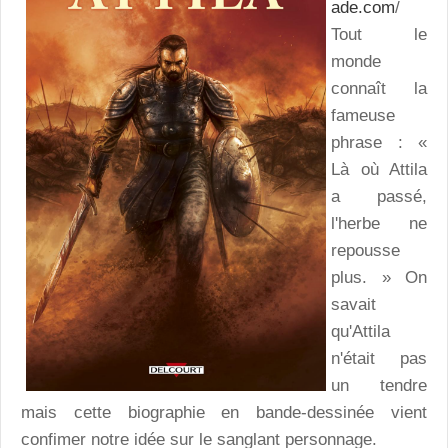
ade.com
/
Tout le
monde
connaît la
fameuse
phrase : «
Là où Attila
a passé,
l'herbe ne
repousse
plus. » On
savait
qu'Attila
n'était pas
un tendre
mais cette biographie en bande-dessinée vient
confimer notre idée sur le sanglant personnage.