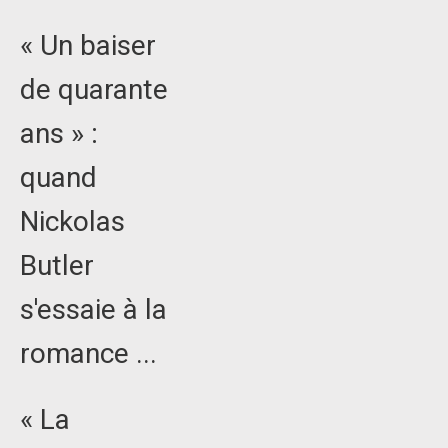
« Un baiser
de quarante
ans » :
quand
Nickolas
Butler
s'essaie à la
romance ...
« La