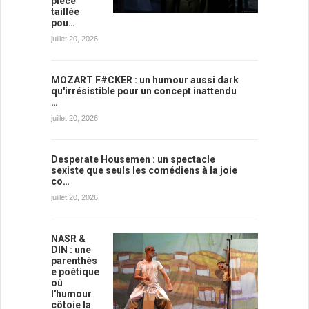
pièce
taillée
pou…
juillet 20, 2026
MOZART F#CKER : un humour aussi dark
qu'irrésistible pour un concept inattendu
…
juillet 20, 2026
Desperate Housemen : un spectacle
sexiste que seuls les comédiens à la joie
co…
juillet 20, 2026
NASR &
DIN : une
parenthès
e poétique
où
l'humour
côtoie la