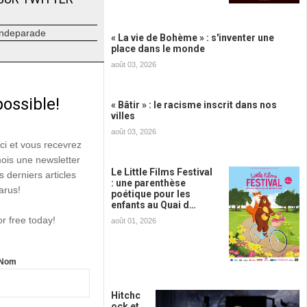
ndeparade
« La vie de Bohème » : s'inventer une
place dans le monde
août 03, 2026
possible!
« Bâtir » : le racisme inscrit dans nos
villes
août 03, 2026
ici et vous recevrez
mois une newsletter
Le Little Films Festival
s derniers articles
: une parenthèse
arus!
poétique pour les
enfants au Quai d…
or free today!
août 01, 2026
Nom
Hitchc
ock et