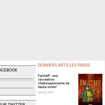
DERNIERS ARTICLES PARUS
FACEBOOK
Falstaff : une
récréation
shakespearienne de
haute volée!
août 03, 2026
SUR TWITTER