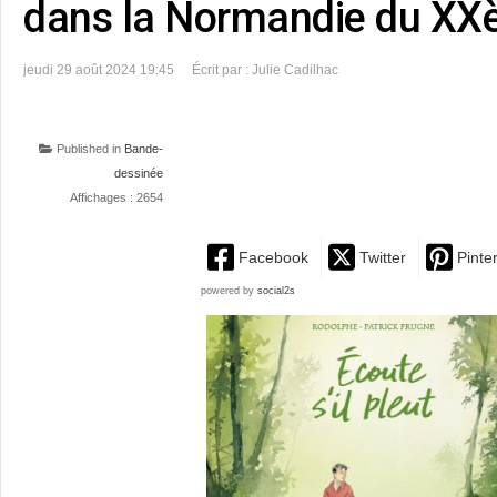
dans la Normandie du XX
jeudi 29 août 2024 19:45
Écrit par : Julie Cadilhac
Published in
Bande-
dessinée
Affichages : 2654
Facebook
Twitter
Pinte
powered by
social2s