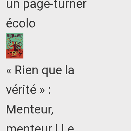
un page-turner
écolo
« Rien que la
vérité » :
Menteur,
menteur ! Le