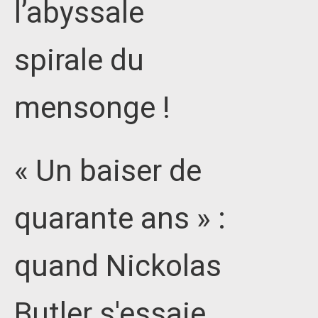
l’abyssale
spirale du
mensonge !
« Un baiser de
quarante ans » :
quand Nickolas
Butler s'essaie